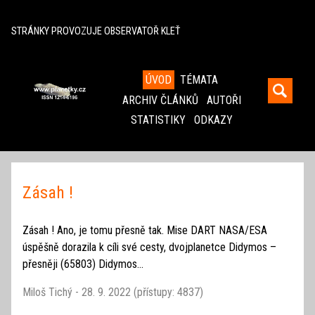
^
STRÁNKY PROVOZUJE OBSERVATOŘ KLEŤ
ÚVOD
TÉMATA
ARCHIV ČLÁNKŮ
AUTOŘI
STATISTIKY
ODKAZY
Zásah !
Zásah ! Ano, je tomu přesně tak. Mise DART NASA/ESA
úspěšně dorazila k cíli své cesty, dvojplanetce Didymos –
přesněji (65803) Didymos...
Miloš Tichý - 28. 9. 2022 (přístupy: 4837)