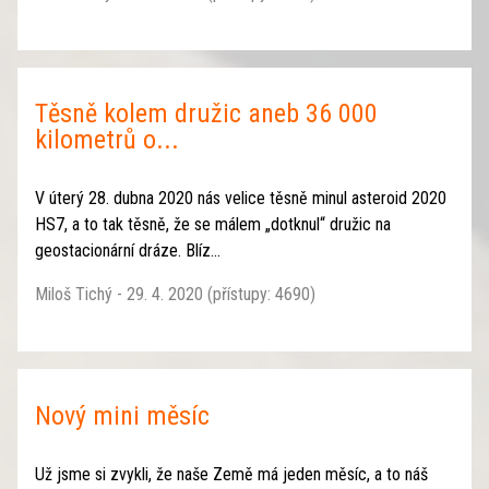
Těsně kolem družic aneb 36 000
kilometrů o...
V úterý 28. dubna 2020 nás velice těsně minul asteroid 2020
HS7, a to tak těsně, že se málem „dotknul“ družic na
geostacionární dráze. Blíz...
Miloš Tichý - 29. 4. 2020 (přístupy: 4690)
Nový mini měsíc
Už jsme si zvykli, že naše Země má jeden měsíc, a to náš