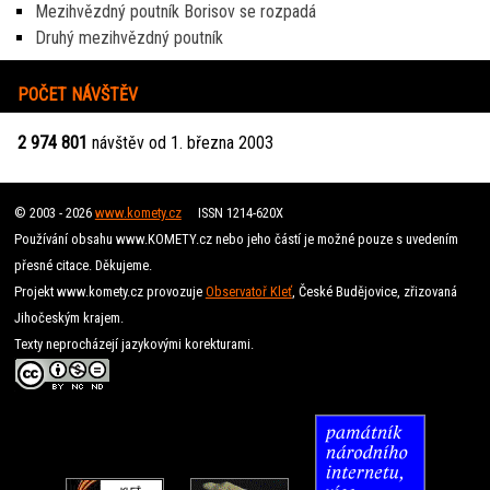
Mezihvězdný poutník Borisov se rozpadá
Druhý mezihvězdný poutník
POČET NÁVŠTĚV
2 974 801
návštěv od 1. března 2003
© 2003 - 2026
www.komety.cz
ISSN 1214-620X
Používání obsahu www.KOMETY.cz nebo jeho částí je možné pouze s uvedením
přesné citace. Děkujeme.
Projekt www.komety.cz provozuje
Observatoř Kleť
, České Budějovice, zřizovaná
Jihočeským krajem.
Texty neprocházejí jazykovými korekturami.