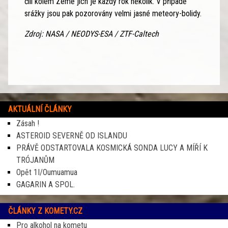
čili kolem Země jich je každý rok několik. V případě
srážky jsou pak pozorovány velmi jasné meteory-bolidy.
Zdroj: NASA / NEODYS-ESA / ZTF-Caltech
AKTUÁLNÍ ČLÁNKY
Zásah !
ASTEROID SEVERNĚ OD ISLANDU
PRÁVĚ ODSTARTOVALA KOSMICKÁ SONDA LUCY A MÍŘÍ K
TRÓJANŮM
Opět 1I/Oumuamua
GAGARIN A SPOL.
ČLÁNKY Z KOMETY.CZ
Pro alkohol na kometu