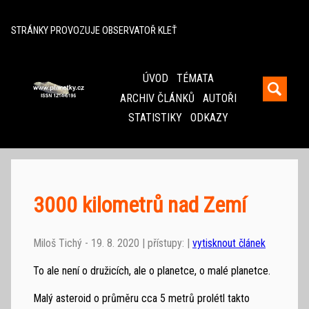
^
STRÁNKY PROVOZUJE OBSERVATOŘ KLEŤ
ÚVOD
TÉMATA
ARCHIV ČLÁNKŮ
AUTOŘI
STATISTIKY
ODKAZY
3000 kilometrů nad Zemí
Miloš Tichý - 19. 8. 2020 | přístupy: |
vytisknout článek
To ale není o družicích, ale o planetce, o malé planetce.
Malý asteroid o průměru cca 5 metrů prolétl takto