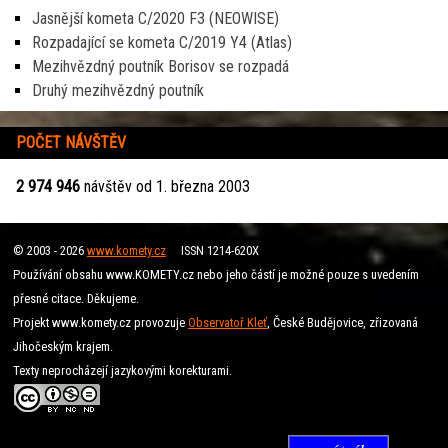
Jasnější kometa C/2020 F3 (NEOWISE)
Rozpadající se kometa C/2019 Y4 (Atlas)
Mezihvězdný poutník Borisov se rozpadá
Druhý mezihvězdný poutník
POČET NÁVŠTĚV
2 974 946
návštěv od 1. března 2003
© 2003 - 2026
www.komety.cz
ISSN 1214-620X
Používání obsahu www.KOMETY.cz nebo jeho částí je možné pouze s uvedením
přesné citace. Děkujeme.
Projekt www.komety.cz provozuje
Observatoř Kleť
, České Budějovice, zřizovaná
Jihočeským krajem.
Texty neprocházejí jazykovými korekturami.