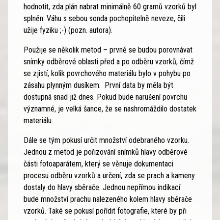
hodnotit, zda plán nabrat minimálně 60 gramů vzorků byl
splněn. Váhu s sebou sonda pochopitelně neveze, čili
užije fyziku ;-) (pozn. autora).
Použije se několik metod – prvně se budou porovnávat
snímky odběrové oblasti před a po odběru vzorků, čímž
se zjistí, kolik povrchového materiálu bylo v pohybu po
zásahu plynným dusíkem. První data by měla být
dostupná snad již dnes. Pokud bude narušení povrchu
významné, je velká šance, že se nashromáždilo dostatek
materiálu.
Dále se tým pokusí určit množství odebraného vzorku.
Jednou z metod je pořizování snímků hlavy odběrové
části fotoaparátem, který se věnuje dokumentaci
procesu odběru vzorků a určení, zda se prach a kameny
dostaly do hlavy sběrače. Jednou nepřímou indikací
bude množství prachu nalezeného kolem hlavy sběrače
vzorků. Také se pokusí pořídit fotografie, které by při