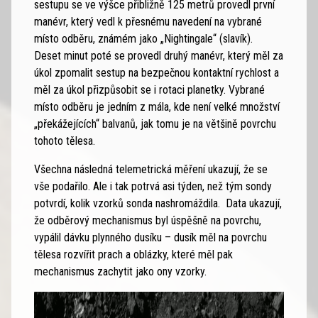
sestupu se ve výšce přibližně 125 metrů provedl první
manévr, který vedl k přesnému navedení na vybrané
místo odběru, známém jako „Nightingale“ (slavík).
Deset minut poté se provedl druhý manévr, který měl za
úkol zpomalit sestup na bezpečnou kontaktní rychlost a
měl za úkol přizpůsobit se i rotaci planetky. Vybrané
místo odběru je jedním z mála, kde není velké množství
„překážejících“ balvanů, jak tomu je na většině povrchu
tohoto tělesa.
Všechna následná telemetrická měření ukazují, že se
vše podařilo. Ale i tak potrvá asi týden, než tým sondy
potvrdí, kolik vzorků sonda nashromáždila. Data ukazují,
že odběrový mechanismus byl úspěšně na povrchu,
vypálil dávku plynného dusíku – dusík měl na povrchu
tělesa rozvířit prach a oblázky, které měl pak
mechanismus zachytit jako ony vzorky.