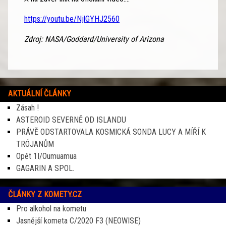
https://youtu.be/NjlGYHJ2560
Zdroj: NASA/Goddard/University of Arizona
AKTUÁLNÍ ČLÁNKY
Zásah !
ASTEROID SEVERNĚ OD ISLANDU
PRÁVĚ ODSTARTOVALA KOSMICKÁ SONDA LUCY A MÍŘÍ K
TRÓJANŮM
Opět 1I/Oumuamua
GAGARIN A SPOL.
ČLÁNKY Z KOMETY.CZ
Pro alkohol na kometu
Jasnější kometa C/2020 F3 (NEOWISE)