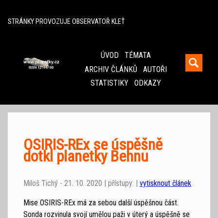
^
STRÁNKY PROVOZUJE OBSERVATOŘ KLEŤ
ÚVOD
TÉMATA
ARCHIV ČLÁNKŮ
AUTOŘI
STATISTIKY
ODKAZY
OSIRIS-REx se úspěšně
dotkl planetky Bennu
Miloš Tichý - 21. 10. 2020 | přístupy: |
vytisknout článek
Mise OSIRIS-REx má za sebou další úspěšnou část.
Sonda rozvinula svojí umělou paži v úterý a úspěšně se