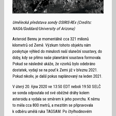
Umělecká představa sondy OSIRIS-REx (Credits:
NASA/Goddard/University of Arizona)
Asteroid Bennu je momentálně cca 321 milionů
kilometrů od Země. Výzkum tohoto objektu nám
poskytuje výhled do minulosti naší sluneční soustavy, do
doby, kdy se přímo naše planetární soustava formovala.
Pokud se následně ukáže, že vzorků bylo odebráno
dostatek, vydají se na pouť k Zemi již v březnu 2021.
Pokud nikoliv, je další pokus naplánovaný na leden 2021.
V úterý 20. řijna 2020 ve 13:50 EDT neboli 19:50 SELČ
se sonda odpoutala od své oběžné dráhy kolem
asteroidu a vydala se směrem k jeho povrchu. K němu
to měla cca 800 metrů, a mezitím se připravovala
k odběru umělá ruka TAGSAM. Po čtyřhodinovém