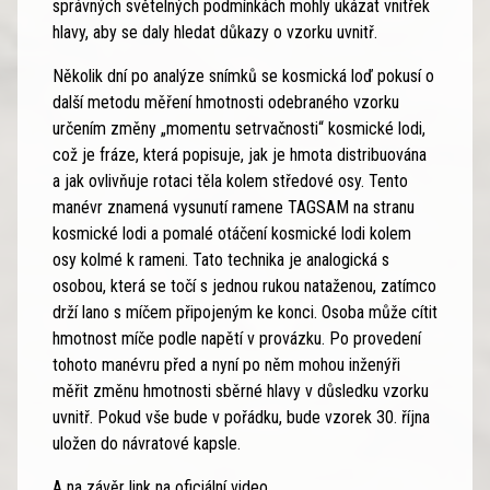
správných světelných podmínkách mohly ukázat vnitřek
hlavy, aby se daly hledat důkazy o vzorku uvnitř.
Několik dní po analýze snímků se kosmická loď pokusí o
další metodu měření hmotnosti odebraného vzorku
určením změny „momentu setrvačnosti“ kosmické lodi,
což je fráze, která popisuje, jak je hmota distribuována
a jak ovlivňuje rotaci těla kolem středové osy. Tento
manévr znamená vysunutí ramene TAGSAM na stranu
kosmické lodi a pomalé otáčení kosmické lodi kolem
osy kolmé k rameni. Tato technika je analogická s
osobou, která se točí s jednou rukou nataženou, zatímco
drží lano s míčem připojeným ke konci. Osoba může cítit
hmotnost míče podle napětí v provázku. Po provedení
tohoto manévru před a nyní po něm mohou inženýři
měřit změnu hmotnosti sběrné hlavy v důsledku vzorku
uvnitř. Pokud vše bude v pořádku, bude vzorek 30. října
uložen do návratové kapsle.
A na závěr link na oficiální video....