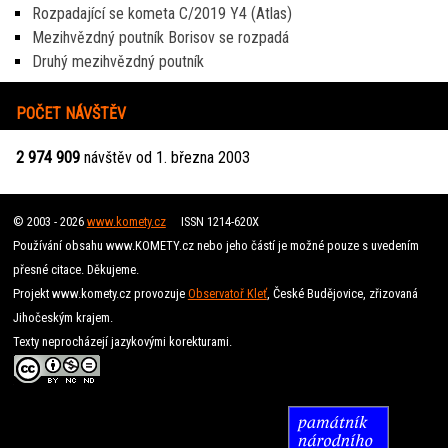
Rozpadající se kometa C/2019 Y4 (Atlas)
Mezihvězdný poutník Borisov se rozpadá
Druhý mezihvězdný poutník
POČET NÁVŠTĚV
2 974 909
návštěv od 1. března 2003
© 2003 - 2026
www.komety.cz
ISSN 1214-620X
Používání obsahu www.KOMETY.cz nebo jeho částí je možné pouze s uvedením
přesné citace. Děkujeme.
Projekt www.komety.cz provozuje
Observatoř Kleť
, České Budějovice, zřizovaná
Jihočeským krajem.
Texty neprocházejí jazykovými korekturami.