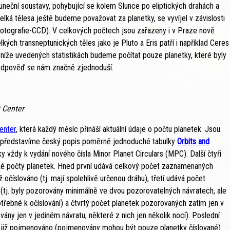
luneční soustavy, pohybující se kolem Slunce po eliptických drahách a
 velká tělesa ještě budeme považovat za planetky, se vyvíjel v závislosti
fotografie-CCD). V celkových počtech jsou zařazeny i v Praze nově
kých transneptunických těles jako je Pluto a Eris patří i například Ceres
níže uvedených statistikách budeme počítat pouze planetky, které byly
 odpověď se nám značně zjednoduší.
t Center
Center
, která každý měsíc přináší aktuální údaje o počtu planetek. Jsou
to představíme český popis poměrně jednoduché tabulky
Orbits and
ky vždy k vydání nového čísla Minor Planet Circulars (MPC). Další čtyři
tické počty planetek. Hned první udává celkový počet zaznamenaných
iž očíslováno (tj. mají spolehlivě určenou dráhu), třetí udává počet
(tj. byly pozorovány minimálně ve dvou pozorovatelných návratech, ale
otřebné k očíslování) a čtvrtý počet planetek pozorovaných zatím jen v
ovány jen v jediném návratu, některé z nich jen několik nocí). Poslední
lo již pojmenováno (pojmenovány mohou být pouze planetky číslované).