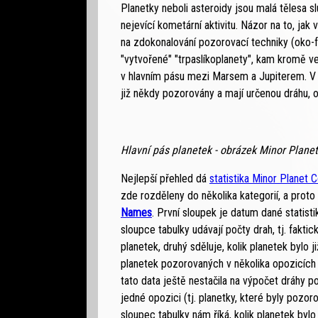
Planetky neboli asteroidy jsou malá tělesa s
nejevící kometární aktivitu. Názor na to, jak
na zdokonalování pozorovací techniky (oko-
"vytvořené" "trpaslíkoplanety", kam kromě vel
v hlavním pásu mezi Marsem a Jupiterem. V 
již někdy pozorovány a mají určenou dráhu,
Hlavní pás planetek - obrázek Minor Plane
Nejlepší přehled dá
statistika Minor Planet 
zde rozděleny do několika kategorií, a pro
Names
. První sloupek je datum dané statisti
sloupce tabulky udávají počty drah, tj. fak
planetek, druhý sděluje, kolik planetek bylo j
planetek pozorovaných v několika opozicích 
tato data ještě nestačila na výpočet dráhy p
jedné opozici (tj. planetky, které byly pozor
sloupec tabulky nám říká, kolik planetek by