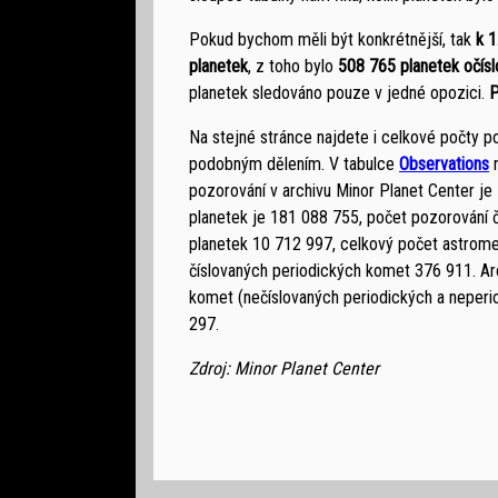
Pokud bychom měli být konkrétnější, tak
k 1
planetek
, z toho bylo
508 765 planetek očís
planetek sledováno pouze v jedné opozici.
P
Na stejné stránce najdete i celkové počty p
podobným dělením. V tabulce
Observations
n
pozorování v archivu Minor Planet Center je
planetek je 181 088 755, počet pozorování 
planetek 10 712 997, celkový počet astrom
číslovaných periodických komet 376 911. Arc
komet (nečíslovaných periodických a neperio
297.
Zdroj: Minor Planet Center