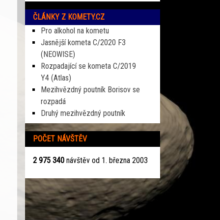
ČLÁNKY Z KOMETY.CZ
Pro alkohol na kometu
Jasnější kometa C/2020 F3
(NEOWISE)
Rozpadající se kometa C/2019
Y4 (Atlas)
Mezihvězdný poutník Borisov se
rozpadá
Druhý mezihvězdný poutník
POČET NÁVŠTĚV
2 975 340
návštěv od 1. března 2003