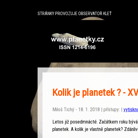
^
STRÁNKY PROVOZUJE OBSERVATOŘ KLEŤ
Kolik je planetek ? - XV
Miloš Tichý - 18. 1. 2018 | přístupy: |
vytiskn
Letos již posedmnácté. Začátkem roku bývá 
planetek. A kolik je vlastně planetek? Zdánli