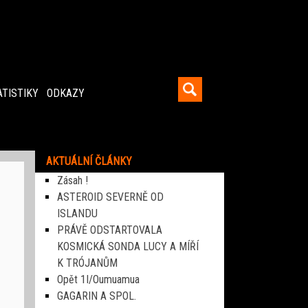
ATISTIKY
ODKAZY
AKTUÁLNÍ ČLÁNKY
Zásah !
ASTEROID SEVERNĚ OD
ISLANDU
PRÁVĚ ODSTARTOVALA
KOSMICKÁ SONDA LUCY A MÍŘÍ
K TRÓJANŮM
Opět 1I/Oumuamua
GAGARIN A SPOL.