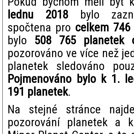
Pokud bychom měli být k
lednu 2018
bylo zazn
spočtena pro
celkem 746 
bylo
508 765 planetek o
pozorováno ve více než je
planetek sledováno pou
Pojmenováno bylo k 1. l
191 planetek
.
Na stejné stránce najd
pozorování planetek a k