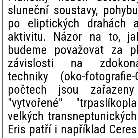
sluneční soustavy, pohybu
po eliptických drahách a
aktivitu. Názor na to, ja
budeme považovat za pla
závislosti na zdokona
techniky (oko-fotografi
počtech jsou zařazen
"vytvořené" "trpaslíko
velkých transneptunických 
Eris patří i například Cer