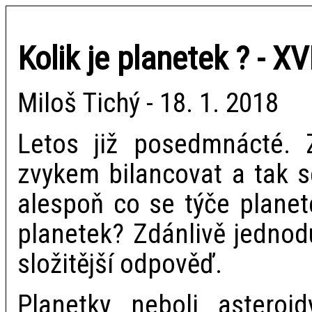
Kolik je planetek ? - XVI
Miloš Tichý - 18. 1. 2018
Letos již posedmnácté.
zvykem bilancovat a tak s
alespoň co se týče planete
planetek? Zdánlivě jednod
složitější odpověď.
Planetky neboli asteroi