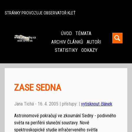
^
STRÁNKY PROVOZUJE OBSERVATOŘ KLEŤ
ÚVOD
TÉMATA
ARCHIV ČLÁNKŮ
AUTOŘI
STATISTIKY
ODKAZY
ZASE SEDNA
Jana Tichá - 16. 4. 2005 | přístupy: |
vytisknout článek
Astronomové pokračují ve zkoumání Sedny - podivného
světa na periférii sluneční soustavy. Nové
spektroskopické studie infračerveného světla