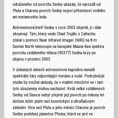
odraženého od povrchu Sedny ukázaly, že narozdíl od
Pluta a Charonu povrch Sedny nejeví přítomnost vodního
ani metanového ledu.
Astronomové,kteří Sednu v roce 2003 objevili, jí i dále
zkoumají. Tým, který vede Chad Trujillo z Caltechu
získal s pomocí Near Infrared Imager (NIRI) na 8-m
Gemini North telescope na havajské Mauna Kea spektra
povrchu vzdáleného tělesa (90377) Sedna brzy po
objevu v prosinci 2003.
V získaných datech astronomové kupodivu nenašli
spektrální čáry odpovídající metanu a vodě. Podrobnější
studie by možná ukázaly, že v malém množství se i tam
tyto sloučeniny mohou nacházet. Kvůli velké vzdálenosti
Sedny od Slunce nebyl zřejmě její povrch po miliony let
dotčen ničím jiným než kosmickým a ultrafialovým
zářením. Více než Plutu a jeho měsíci Charonu je povrch
Sedny podobný planetce Pholus, která se jeví ve