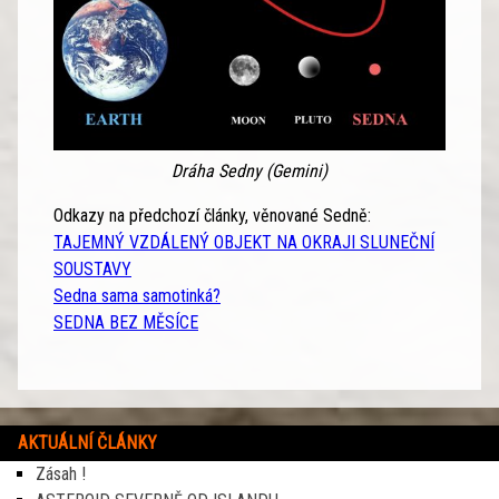
Dráha Sedny (Gemini)
Odkazy na předchozí články, věnované Sedně:
TAJEMNÝ VZDÁLENÝ OBJEKT NA OKRAJI SLUNEČNÍ
SOUSTAVY
Sedna sama samotinká?
SEDNA BEZ MĚSÍCE
AKTUÁLNÍ ČLÁNKY
Zásah !