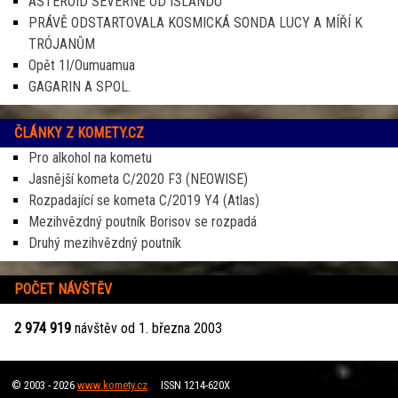
ASTEROID SEVERNĚ OD ISLANDU
PRÁVĚ ODSTARTOVALA KOSMICKÁ SONDA LUCY A MÍŘÍ K
TRÓJANŮM
Opět 1I/Oumuamua
GAGARIN A SPOL.
ČLÁNKY Z KOMETY.CZ
Pro alkohol na kometu
Jasnější kometa C/2020 F3 (NEOWISE)
Rozpadající se kometa C/2019 Y4 (Atlas)
Mezihvězdný poutník Borisov se rozpadá
Druhý mezihvězdný poutník
POČET NÁVŠTĚV
2 974 919
návštěv od 1. března 2003
© 2003 - 2026
www.komety.cz
ISSN 1214-620X