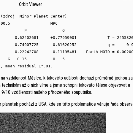
Orbit Viewer
(zdroj: Minor Planet Center)

00.5                 MPC

          P               Q

     -0.62402681     +0.77959001             T = 2455320
     -0.74907725     -0.61620252             q =     0.9
     -0.22242708     -0.11195481    Earth MOID = 0.00200
   G   0.15           U   5

i na vzdálenost Měsíce, k takovéto události dochází průměrně jednou za
 technikám už o nich víme a jsme schopni takováto tělesa objevovat a
 9/10 vzdálenosti našeho přirozeného souputníka.
planetek pochází z USA, kde se této problematice věnuje řada observa