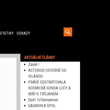
ATISTIKY
ODKAZY
AKTUÁLNÍ ČLÁNKY
Zásah !
ASTEROID SEVERNĚ OD
ISLANDU
PRÁVĚ ODSTARTOVALA
KOSMICKÁ SONDA LUCY A
MÍŘÍ K TRÓJANŮM
Opět 1I/Oumuamua
GAGARIN A SPOL.