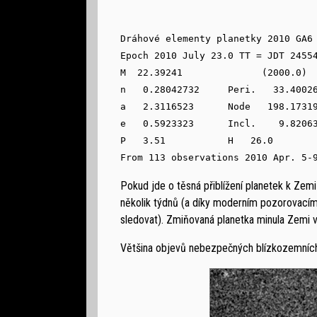
Dráhové elementy planetky 2010 GA6 
Epoch 2010 July 23.0 TT = JDT 24554
M  22.39241              (2000.0)  
n   0.28042732     Peri.   33.40026
a   2.3116523      Node   198.17319
e   0.5923323      Incl.    9.82063
P   3.51           H   26.0        
Pokud jde o těsná přiblížení planetek k Zem
několik týdnů (a díky moderním pozorovacím
sledovat). Zmiňovaná planetka minula Zemi v
Většina objevů nebezpečných blízkozemních 