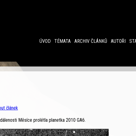
ÚVOD
TÉMATA
ARCHIV ČLÁNKŮ
AUTOŘI
ST
out článek
álenosti Měsíce prolétla planetka 2010 GA6.