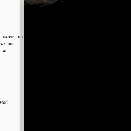
.64896 JDT

423860

 AU

toří.