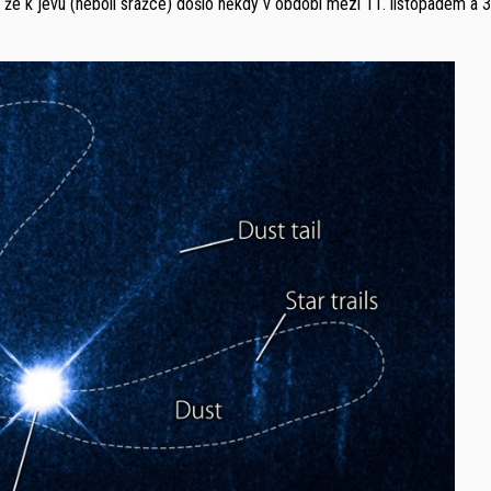
 že k jevu (neboli srážce) došlo někdy v období mezi 11. listopadem a 3