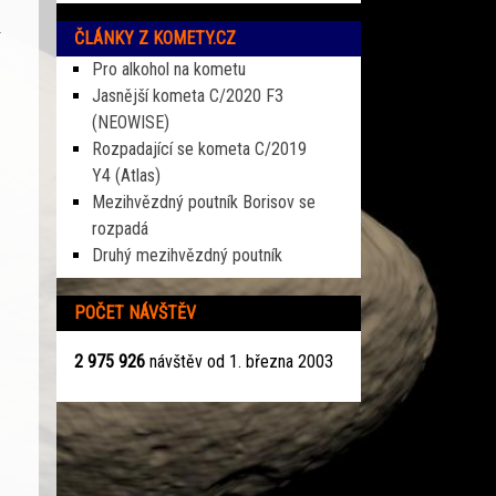
ČLÁNKY Z KOMETY.CZ
Pro alkohol na kometu
Jasnější kometa C/2020 F3
(NEOWISE)
Rozpadající se kometa C/2019
Y4 (Atlas)
Mezihvězdný poutník Borisov se
rozpadá
Druhý mezihvězdný poutník
POČET NÁVŠTĚV
2 975 926
návštěv od 1. března 2003