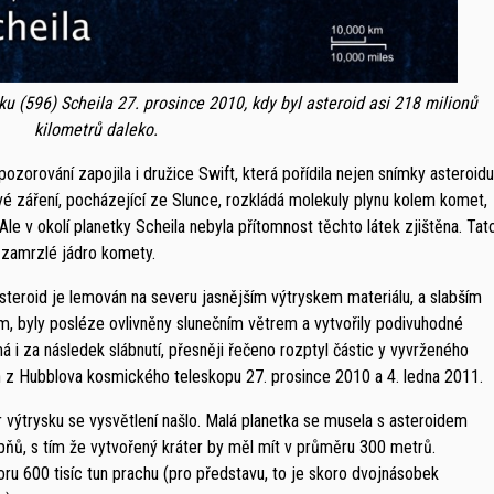
u (596) Scheila 27. prosince 2010, kdy byl asteroid asi 218 milionů
kilometrů daleko.
ozorování zapojila i družice Swift, která pořídila nejen snímky asteroidu
alové záření, pocházející ze Slunce, rozkládá molekuly plynu kolem komet,
Ale v okolí planetky Scheila nebyla přítomnost těchto látek zjištěna. Tat
 zamrzlé jádro komety.
asteroid je lemován na severu jasnějším výtryskem materiálu, a slabším
m, byly posléze ovlivněny slunečním větrem a vytvořily podivuhodné
 má i za následek slábnutí, přesněji řečeno rozptyl částic y vyvrženého
h z Hubblova kosmického teleskopu 27. prosince 2010 a 4. ledna 2011.
r výtrysku se vysvětlení našlo. Malá planetka se musela s asteroidem
pňů, s tím že vytvořený kráter by měl mít v průměru 300 metrů.
ru 600 tisíc tun prachu (pro představu, to je skoro dvojnásobek