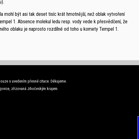
u).
a mohl být asi tak deset tisíc krát hmotnější, než oblak vytvoření
pel 1. Absence molekul ledu resp. vody vede k přesvědčení, že
ženého oblaku je naprosto rozdílné od toho u komety Tempel 1.
ouze s uvedením přesné citace. Děkujeme.
jovice, zřizovaná Jihočeským krajem.