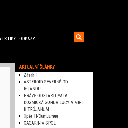
ATISTIKY
ODKAZY
AKTUÁLNÍ ČLÁNKY
Zásah !
ASTEROID SEVERNĚ OD
ISLANDU
PRÁVĚ ODSTARTOVALA
KOSMICKÁ SONDA LUCY A MÍŘÍ
K TRÓJANŮM
Opět 1I/Oumuamua
GAGARIN A SPOL.