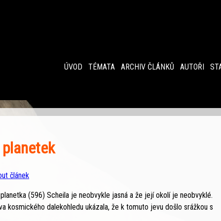
ÚVOD
TÉMATA
ARCHIV ČLÁNKŮ
AUTOŘI
ST
 planetek
out článek
anetka (596) Scheila je neobvykle jasná a že její okolí je neobvyklé.
va kosmického dalekohledu ukázala, že k tomuto jevu došlo srážkou s