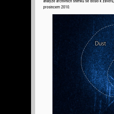
analýze archivních snímků se došlo k závěru,
prosincem 2010.