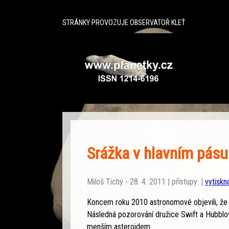
^
STRÁNKY PROVOZUJE OBSERVATOŘ KLEŤ
Srážka v hlavním pásu
Miloš Tichý - 28. 4. 2011 | přístupy: |
vytiskn
Koncem roku 2010 astronomové objevili, že pl
Následná pozorování družice Swift a Hubblo
menším asteroidem.