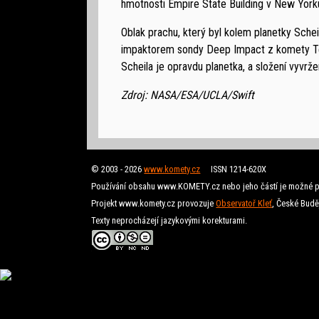
hmotnosti Empire State Building v New York
Oblak prachu, který byl kolem planetky Scheil
impaktorem sondy Deep Impact z komety Tem
Scheila je opravdu planetka, a složení vyvr
Zdroj: NASA/ESA/UCLA/Swift
© 2003 - 2026
www.komety.cz
ISSN 1214-620X
Používání obsahu www.KOMETY.cz nebo jeho částí je možné p
Projekt www.komety.cz provozuje
Observatoř Kleť
, České Budě
Texty neprocházejí jazykovými korekturami.