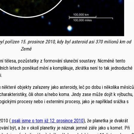
yl pořízen 15. prosince 2010, kdy byl asteroid asi 370 milionů km od
Země
ní tělesa, pozůstatky z formování sluneční soustavy. Nicméně tento
dních letech poněkud mění a komplikuje, zkrátka není to tak jednoduché
i.
 některé objekty zařazeny jako asteroidy, leč po dobu i několika měsíců
charakteristiky, čili ohon a/nebo koma. Jindy zase může dojít k výbuchu,
gickými procesy nebo i externími procesy, jako je například srážka s
2010 (
psali jsme o tom již 12. prosince 2010
), že planetka je dvakrát
vání být, a že v okolí planetky je náznak jemné záře jako u komet. Při