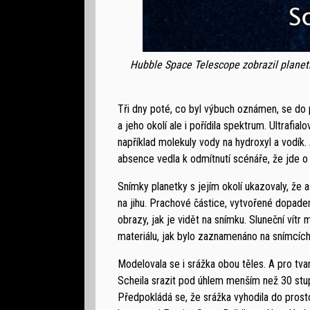
Hubble Space Telescope zobrazil planetk
Tři dny poté, co byl výbuch oznámen, se do p
a jeho okolí ale i pořídila spektrum. Ultrafi
například molekuly vody na hydroxyl a vodík. 
absence vedla k odmítnutí scénáře, že jde o
Snímky planetky s jejím okolí ukazovaly, že 
na jihu. Prachové částice, vytvořené dopade
obrazy, jak je vidět na snímku. Sluneční vítr
materiálu, jak bylo zaznamenáno na snímcíc
Modelovala se i srážka obou těles. A pro tva
Scheila srazit pod úhlem menším než 30 stu
Předpokládá se, že srážka vyhodila do prosto