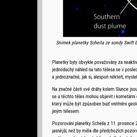
Snímek planetky Scheila ze sondy Swift b
Planetky byly obvykle považovány za neaktiv
jednoduchý náhled na tato tělesa se v posle
a jednoznačné, jak si, alespoň někteří, myslel
Na značné částí své dráhy kolem Slunce jsou
se u těchto těles mohou objevit i kometární 
který může být způsoben buď vnitřními geolo
jiným tělesem.
Pozorování planetky Scheila z 11. prosince 
jasnější, než by měla dle předchozích pozoro