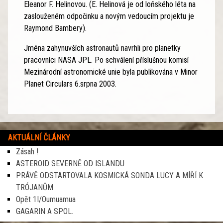
Eleanor F. Helinovou. (E. Helinová je od loňského léta na
zaslouženém odpočinku a novým vedoucím projektu je
Raymond Bambery).
Jména zahynuvších astronautů navrhli pro planetky
pracovníci NASA JPL. Po schválení příslušnou komisí
Mezinárodní astronomické unie byla publikována v Minor
Planet Circulars 6.srpna 2003.
AKTUÁLNÍ ČLÁNKY
Zásah !
ASTEROID SEVERNĚ OD ISLANDU
PRÁVĚ ODSTARTOVALA KOSMICKÁ SONDA LUCY A MÍŘÍ K
TRÓJANŮM
Opět 1I/Oumuamua
GAGARIN A SPOL.