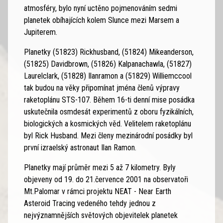
atmosféry, bylo nyní uctěno pojmenováním sedmi
planetek obíhajících kolem Slunce mezi Marsem a
Jupiterem.
Planetky (51823) Rickhusband, (51824) Mikeanderson,
(51825) Davidbrown, (51826) Kalpanachawla, (51827)
Laurelclark, (51828) Ilanramon a (51829) Williemccool
tak budou na věky připomínat jména členů výpravy
raketoplánu STS-107. Během 16-ti denní mise posádka
uskutečnila osmdesát experimentů z oboru fyzikálních,
biologických a kosmických věd. Velitelem raketoplánu
byl Rick Husband. Mezi členy mezinárodní posádky byl
první izraelský astronaut Ilan Ramon.
Planetky mají průměr mezi 5 až 7 kilometry. Byly
objeveny od 19. do 21.července 2001 na observatoři
Mt.Palomar v rámci projektu NEAT - Near Earth
Asteroid Tracing vedeného tehdy jednou z
nejvýznamnějších světových objevitelek planetek