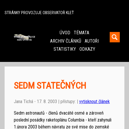
^
STRÁNKY PROVOZUJE OBSERVATOŘ KLEŤ
ÚVOD
TÉMATA
ARCHIV ČLÁNKŮ
AUTOŘI
STATISTIKY
ODKAZY
SEDM STATEČNÝCH
Jana Tichá - 17. 8. 2003 | přístupy: |
vytisknout článek
Sedm astronautů - členů dvacáté osmé a zároveň
poslední posádky raketoplánu Columbia - kteří zahynuli
1.února 2003 během návratu ze své mise do zemské