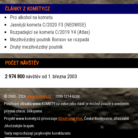
ČLÁNKY Z KOMETY.CZ
Pro alkohol na kometu
Jasnější kometa C/2020 F3 (NEOWISE)
Rozpadající se kometa C/2019 Y4 (Atlas)
Mezihvězdný poutník Borisov se rozpadá
Druhý mezihvězdný poutník
POČET NÁVŠTĚV
2 974 800
návštěv od 1. března 2003
© 2003 - 2026
www.komety.cz
ISSN 1214-620X
Používání obsahu www.KOMETY.cz nebo jeho částí je možné pouze s uvedením
přesné citace. Děkujeme.
Projekt www.komety.cz provozuje
Observatoř Kleť
, České Budějovice, zřizovaná
Jihočeským krajem.
Texty neprocházejí jazykovými korekturami.