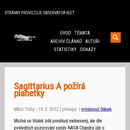
^
STRÁNKY PROVOZUJE OBSERVATOŘ KLEŤ
ÚVOD
TÉMATA
ARCHIV ČLÁNKŮ
AUTOŘI
STATISTIKY
ODKAZY
Sagittarius A požírá
planetky
Miloš Tichý - 19. 2. 2012 | přístupy: |
vytisknout článek
Možná se titulek zdá poněkud nadnesený, ale dle
posledních pozorování sondy NASA Chandra jde o