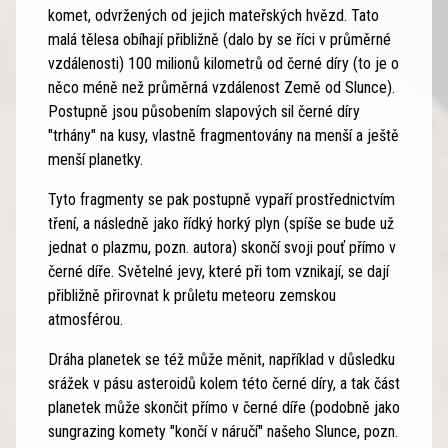
komet, odvržených od jejich mateřských hvězd. Tato
malá tělesa obíhají přibližně (dalo by se říci v průměrné
vzdálenosti) 100 milionů kilometrů od černé díry (to je o
něco méně než průměrná vzdálenost Země od Slunce).
Postupně jsou působením slapových sil černé díry
"trhány" na kusy, vlastně fragmentovány na menší a ještě
menší planetky.
Tyto fragmenty se pak postupně vypaří prostřednictvím
tření, a následně jako řídký horký plyn (spíše se bude už
jednat o plazmu, pozn. autora) skončí svoji pouť přímo v
černé díře. Světelné jevy, které při tom vznikají, se dají
přibližně přirovnat k průletu meteoru zemskou
atmosférou.
Dráha planetek se též může měnit, například v důsledku
srážek v pásu asteroidů kolem této černé díry, a tak část
planetek může skončit přímo v černé díře (podobně jako
sungrazing komety "končí v náručí" našeho Slunce, pozn.