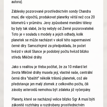
autora).
Záblesky pozorované prostřednictvím sondy Chandra
musí, dle výpočtů, produkovat planetky větší než cca 20
kilometrů v průměru. Jevy způsobené menšími tělesy
by byly tak slabé, že by nebyly od Země pozorovatelné.
Toto je v souladu s modely a jejich odhady, kolik
planetek se může nacházet v okolí této supermasivní
černé díry. Samozřejmě za předpokladu, že počet
hvězd v okolí Slunce je podobný počtu hvězd blízko
středu Mléčné dráhy.
Jako s realitou je třeba počítat, že za 10 miliard let
života Mléčné dráhy musela její, vlastně naše, centrální
černá díra "sbaštit" několik trilionů planetek, což ale
představuje jen malý zlomek z celkového počtu, čili
zásoby asteroidů nemohou být zdaleka již vyčerpány.
Planety, které se nacházejí velice blízko Sgr A musí býti
zákonitě roztrhány a rozdrobeny prostřednictvím