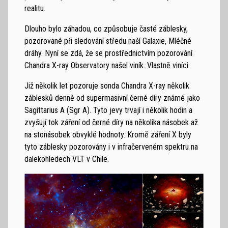
realitu.
Dlouho bylo záhadou, co způsobuje časté záblesky,
pozorované při sledování středu naší Galaxie, Mléčné
dráhy. Nyní se zdá, že se prostřednictvím pozorování
Chandra X-ray Observatory našel viník. Vlastně viníci.
Již několik let pozoruje sonda Chandra X-ray několik
záblesků denně od supermasivní černé díry známé jako
Sagittarius A (Sgr A). Tyto jevy trvají i několik hodin a
zvyšují tok záření od černé díry na několika násobek až
na stonásobek obvyklé hodnoty. Kromě záření X byly
tyto záblesky pozorovány i v infračerveném spektru na
dalekohledech VLT v Chile.