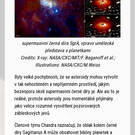
supermasivní černá díra SgrA, vpravo umělecká
představa s planetkami
Credits: X-ray: NASA/CXC/MIT/F. Baganoff et al.;
Illustrations: NASA/CXC/M.Weiss
Byly velké pochybnosti, že se asteroidy mohou vytvořit
v tak nehostinném a nepříjemném prostředí, jakým
bezesporu okolí supermasivní černé díry je. Ale asi to je
reálné, protože asteroidy jsou momentálně přijímány
jako velice rozumné vysvětlení pozorovaných
zábleskových jevů.
Členové týmu Chandra naznačují, že oblak kolem černé
díry Sagittarius A může obsahovat bilióny planetek a