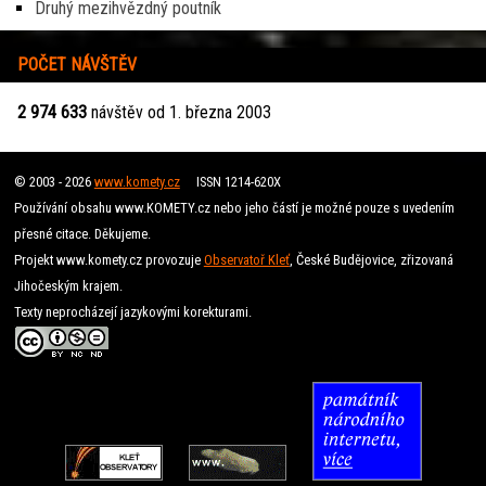
Druhý mezihvězdný poutník
POČET NÁVŠTĚV
2 974 633
návštěv od 1. března 2003
© 2003 - 2026
www.komety.cz
ISSN 1214-620X
Používání obsahu www.KOMETY.cz nebo jeho částí je možné pouze s uvedením
přesné citace. Děkujeme.
Projekt www.komety.cz provozuje
Observatoř Kleť
, České Budějovice, zřizovaná
Jihočeským krajem.
Texty neprocházejí jazykovými korekturami.