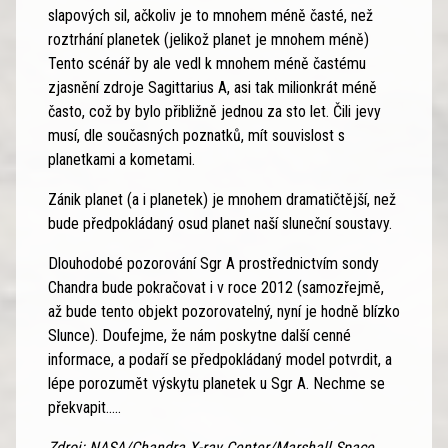
slapových sil, ačkoliv je to mnohem méně časté, než
roztrhání planetek (jelikož planet je mnohem méně)
Tento scénář by ale vedl k mnohem méně častému
zjasnění zdroje Sagittarius A, asi tak milionkrát méně
často, což by bylo přibližně jednou za sto let. Čili jevy
musí, dle současných poznatků, mít souvislost s
planetkami a kometami.
Zánik planet (a i planetek) je mnohem dramatičtější, než
bude předpokládaný osud planet naší sluneční soustavy.
Dlouhodobé pozorování Sgr A prostřednictvím sondy
Chandra bude pokračovat i v roce 2012 (samozřejmě,
až bude tento objekt pozorovatelný, nyní je hodně blízko
Slunce). Doufejme, že nám poskytne další cenné
informace, a podaří se předpokládaný model potvrdit, a
lépe porozumět výskytu planetek u Sgr A. Nechme se
překvapit.....
Zdroj: NASA/Chandra X-ray Center/Marshall Space