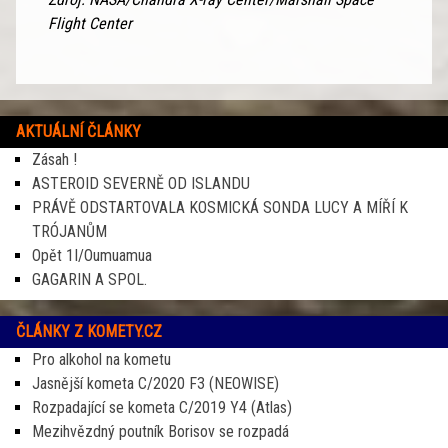
Flight Center
AKTUÁLNÍ ČLÁNKY
Zásah !
ASTEROID SEVERNĚ OD ISLANDU
PRÁVĚ ODSTARTOVALA KOSMICKÁ SONDA LUCY A MÍŘÍ K
TRÓJANŮM
Opět 1I/Oumuamua
GAGARIN A SPOL.
ČLÁNKY Z KOMETY.CZ
Pro alkohol na kometu
Jasnější kometa C/2020 F3 (NEOWISE)
Rozpadající se kometa C/2019 Y4 (Atlas)
Mezihvězdný poutník Borisov se rozpadá