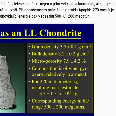
e údajů o tělese samém - nejen o jeho velikosti a hmotnosti, ale i o jeho
teré jej tvoří. Při odhadovaném průměru asteroidu Apophis 270 metrů je
odpovídající energie pak v rozsahu 500 +/- 200 megatun.