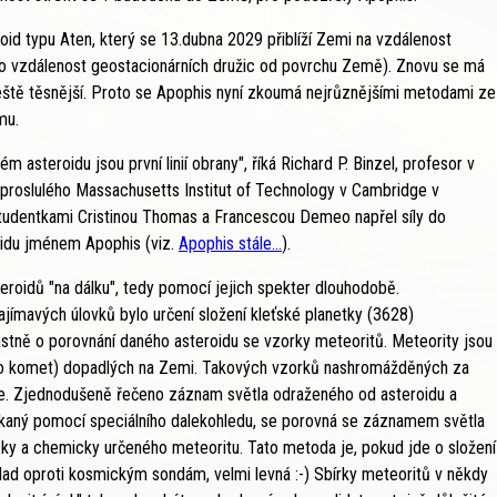
oid typu Aten, který se 13.dubna 2029 přiblíží Zemi na vzdálenost
 jako vzdálenost geostacionárních družic od povrchu Země). Znovu se má
ještě těsnější. Proto se Apophis nyní zkoumá nejrůznějšími metodami ze
mu.
asteroidu jsou první linií obrany", říká Richard P. Binzel, profesor v
 proslulého Massachusetts Institut of Technology v Cambridge v
tudentkami Cristinou Thomas a Francescou Demeo napřel síly do
idu jménem Apophis (viz.
Apophis stále...
).
roidů "na dálku", tedy pomocí jejich spekter dlouhodobě.
ímavých úlovků bylo určení složení kleťské planetky (3628)
stně o porovnání daného asteroidu se vzorky meteoritů. Meteority jsou
ebo komet) dopadlých na Zemi. Takových vzorků nashromážděných za
ce. Zjednodušeně řečeno záznam světla odraženého od asteroidu a
ískaný pomocí speciálního dalekohledu, se porovná se záznamem světla
y a chemicky určeného meteoritu. Tato metoda je, pokud jde o složení
klad oproti kosmickým sondám, velmi levná :-) Sbírky meteoritů v někdy