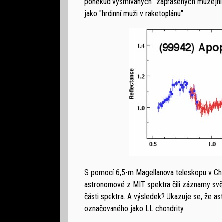
poněkud vysmívaných "zaprášených muzejních 
jako "hrdinní muži v raketoplánu".
S pomocí 6,5-m Magellanova teleskopu v Chi
astronomové z MIT spektra čili záznamy svět
části spektra. A výsledek? Ukazuje se, že 
označovaného jako LL chondrity.