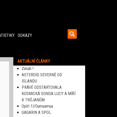
ATISTIKY
ODKAZY
AKTUÁLNÍ ČLÁNKY
Zásah !
ASTEROID SEVERNĚ OD
ISLANDU
PRÁVĚ ODSTARTOVALA
KOSMICKÁ SONDA LUCY A MÍŘÍ
K TRÓJANŮM
Opět 1I/Oumuamua
GAGARIN A SPOL.