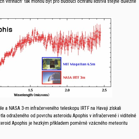
vitrínách" tak mohou být pro budoucí ochranu lidstva stejně důležité
le a NASA 3-m infračerveného teleskopu IRTF na Havaji získali
la odraženého od povrchu asteroidu Apophis v infračervené i viditelné
asteroid Apophis je hezkým příkladem poměrně vzácného meteoritu