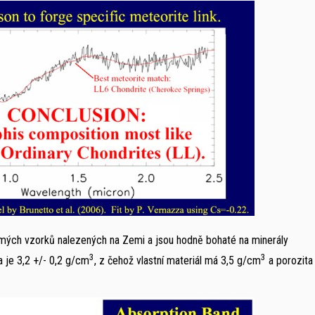
mých vzorků nalezených na Zemi a jsou hodně bohaté na minerály
3
3
a je 3,2 +/- 0,2 g/cm
, z čehož vlastní materiál má 3,5 g/cm
a porozita