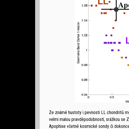
Ze známé hustoty i pevnosti LL chondritů mů
velmi malou pravděpodobností, srážkou se Z
Apophise včetně kosmické sondy či dokonce 