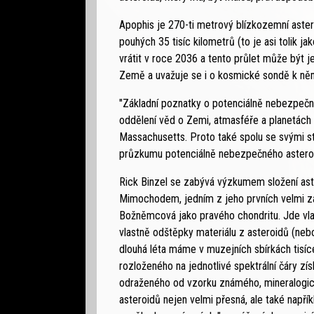
Apophis je 270-ti metrový blízkozemní aster
pouhých 35 tisíc kilometrů (to je asi tolik
vrátit v roce 2036 a tento průlet může být 
Země a uvažuje se i o kosmické sondě k ně
"Základní poznatky o potenciálně nebezpečném 
oddělení věd o Zemi, atmasféře a planetách
Massachusetts. Proto také spolu se svými s
průzkumu potenciálně nebezpečného astero
Rick Binzel se zabývá výzkumem složení aste
Mimochodem, jedním z jeho prvních velmi zaj
Božněmcová jako pravého chondritu. Jde vla
vlastně odštěpky materiálu z asteroidů (n
dlouhá léta máme v muzejních sbírkách tisí
rozloženého na jednotlivé spektrální čáry z
odraženého od vzorku známého, mineralogick
asteroidů nejen velmi přesná, ale také napří