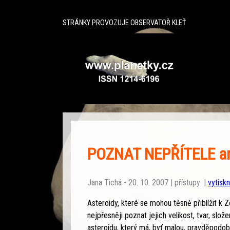
^
STRÁNKY PROVOZUJE OBSERVATOŘ KLEŤ
POZNAT NEPŘÍTELE a
Jana Tichá - 20. 10. 2007 | přístupy: |
vytisk
Asteroidy, které se mohou těsně přiblížit k Ze
nejpřesněji poznat jejich velikost, tvar, slož
asteroidu, který má, byť malou, pravděpodo