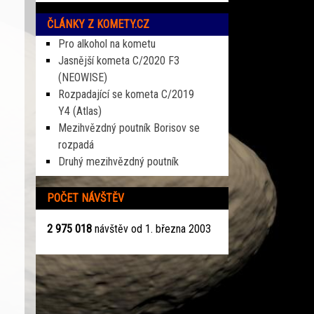
ČLÁNKY Z KOMETY.CZ
Pro alkohol na kometu
Jasnější kometa C/2020 F3
(NEOWISE)
Rozpadající se kometa C/2019
Y4 (Atlas)
Mezihvězdný poutník Borisov se
rozpadá
Druhý mezihvězdný poutník
POČET NÁVŠTĚV
2 975 018
návštěv od 1. března 2003