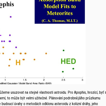
žeme usuzovat na stejné vlastnosti astroidu. Pro Apophis, hrozící, byť 
emí, to může být velmi užitečné. Plánování podrobnějšího průzkumu
budoucí úvahy o metodách odklonu asteroidu z kolizní dráhy, jeho