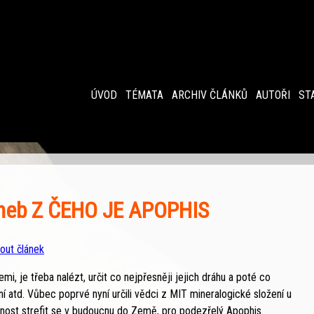
ÚVOD
TÉMATA
ARCHIV ČLÁNKŮ
AUTOŘI
ST
neb Z ČEHO JE APOPHIS
nout článek
mi, je třeba nalézt, určit co nejpřesněji jejich dráhu a poté co
ení atd. Vůbec poprvé nyní určili vědci z MIT mineralogické složení u
bnost strefit se v budoucnu do Země, pro podezřelý Apophis.