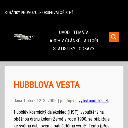
^
STRÁNKY PROVOZUJE OBSERVATOŘ KLEŤ
ÚVOD
TÉMATA
ARCHIV ČLÁNKŮ
AUTOŘI
STATISTIKY
ODKAZY
HUBBLOVA VESTA
Jana Tichá - 12. 3. 2005 | přístupy: |
vytisknout článek
Hubblův kosmický dalekohled (HST), vypuštěný na
oběžnou dráhu kolem Země v roce 1990, se přibližuje
ke svému dubnovému patnáctému výročí. Tento (přes