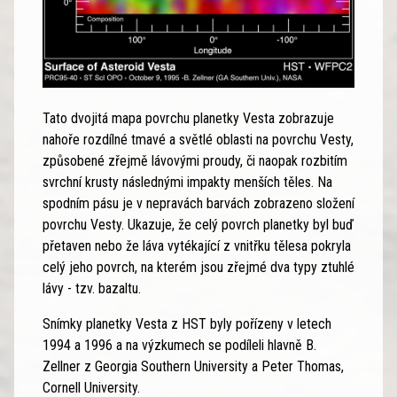
Tato dvojitá mapa povrchu planetky Vesta zobrazuje
nahoře rozdílné tmavé a světlé oblasti na povrchu Vesty,
způsobené zřejmě lávovými proudy, či naopak rozbitím
svrchní krusty následnými impakty menších těles. Na
spodním pásu je v nepravách barvách zobrazeno složení
povrchu Vesty. Ukazuje, že celý povrch planetky byl buď
přetaven nebo že láva vytékající z vnitřku tělesa pokryla
celý jeho povrch, na kterém jsou zřejmé dva typy ztuhlé
lávy - tzv. bazaltu.
Snímky planetky Vesta z HST byly pořízeny v letech
1994 a 1996 a na výzkumech se podíleli hlavně B.
Zellner z Georgia Southern University a Peter Thomas,
Cornell University.