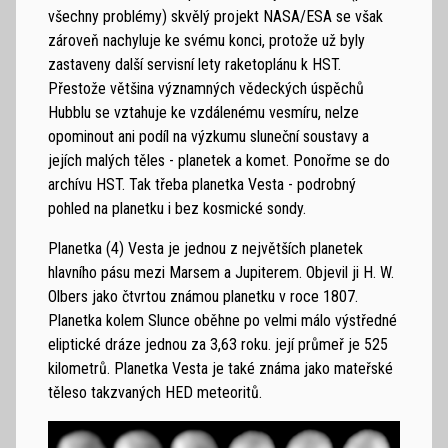
všechny problémy) skvělý projekt NASA/ESA se však
zároveň nachyluje ke svému konci, protože už byly
zastaveny další servisní lety raketoplánu k HST.
Přestože většina významných vědeckých úspěchů
Hubblu se vztahuje ke vzdálenému vesmíru, nelze
opominout ani podíl na výzkumu sluneční soustavy a
jejích malých těles - planetek a komet. Ponořme se do
archívu HST. Tak třeba planetka Vesta - podrobný
pohled na planetku i bez kosmické sondy.
Planetka (4) Vesta je jednou z největších planetek
hlavního pásu mezi Marsem a Jupiterem. Objevil ji H. W.
Olbers jako čtvrtou známou planetku v roce 1807.
Planetka kolem Slunce oběhne po velmi málo výstředné
eliptické dráze jednou za 3,63 roku. její průmeř je 525
kilometrů. Planetka Vesta je také známa jako mateřské
těleso takzvaných HED meteoritů.