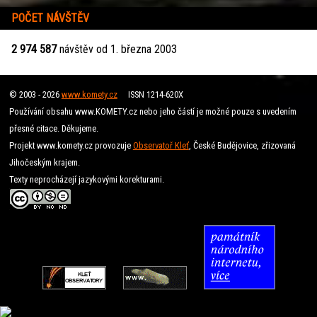
POČET NÁVŠTĚV
2 974 587
návštěv od 1. března 2003
© 2003 - 2026
www.komety.cz
ISSN 1214-620X
Používání obsahu www.KOMETY.cz nebo jeho částí je možné pouze s uvedením
přesné citace. Děkujeme.
Projekt www.komety.cz provozuje
Observatoř Kleť
, České Budějovice, zřizovaná
Jihočeským krajem.
Texty neprocházejí jazykovými korekturami.