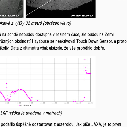
tokawě z výšky 32 metrů (obrázek vlevo)
ojů na sondě nebudou dostupná v reálném čase, ale budou na Zemi
 různých okolností Hayabuse se neaktivoval Touch Down Senzor, a proto
ikoliv. Data z altimetru však ukázala, že vše proběhlo dobře.
 LRF (výška je uvedena v metrech)
 podařilo úspěšně odstartovat z asteroidu. Jak píše JAXA, je to první