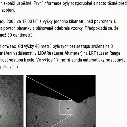
en skončil úspěšně. První informace byly rozporuplné a nadto těsně před
 spojení.
padu 2005 ve 12:00 UT z výšky jednoho kilometru nad povrchem. O
a povrch planetky a plánovaně odebrala vzorky. Předpokládá se, že
 než 30 centimetrů.
2 cm/sec. Od výšky 40 metrů byla rychlost sestupu snížena na 3
měření vzdálenosti y LIDARu (Laser Altimeter) na LRF (Laser Range
ychlost sestupu k nule. Ve výšce 17 metrů sonda automaticky pozastavila
aplánováno.