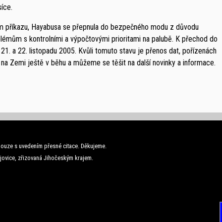
íce.
m příkazu, Hayabusa se přepnula do bezpečného modu z důvodu
oblémům s kontrolními a výpočtovými prioritami na palubě. K přechod do
21. a 22. listopadu 2005. Kvůli tomuto stavu je přenos dat, pořízenách
 na Zemi ještě v běhu a můžeme se těšit na další novinky a informace.
ouze s uvedením přesné citace. Děkujeme.
jovice, zřizovaná Jihočeským krajem.