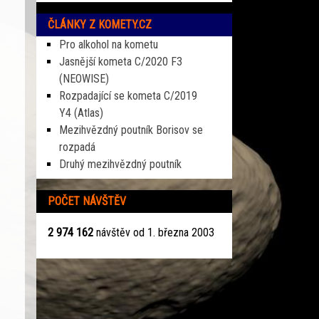
ČLÁNKY Z KOMETY.CZ
Pro alkohol na kometu
Jasnější kometa C/2020 F3
(NEOWISE)
Rozpadající se kometa C/2019
Y4 (Atlas)
Mezihvězdný poutník Borisov se
rozpadá
Druhý mezihvězdný poutník
POČET NÁVŠTĚV
2 974 162
návštěv od 1. března 2003