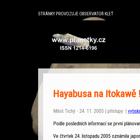
^
STRÁNKY PROVOZUJE OBSERVATOŘ KLEŤ
Hayabusa na Itokawě 
Miloš Tichý - 24. 11. 2005 | přístupy: |
vytisk
Podle posledních informací se první plánova
Ve čtvrtek 24. listopadu 2005 oznámila jap