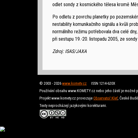
odlet sondy z kosmického tělesa kromě Měs
Po odletu z povrchu planetky po pozemské
nestability komunikačního signálu a kvůli pr
normálního režimu potřebovala dva celé dny, 
při sestupu 19.-20. listopadu 2005, ze sondy
Zdroj: ISAS/JAXA
© 2003 - 2026
www.komety.cz
ISSN 1214-620X
Používání obsahu www.KOMETY.cz nebo jeho částí je možné p
Projekt www.komety.cz provozuje
Observatoř Kleť
, České Budě
Texty neprocházejí jazykovými korekturami.