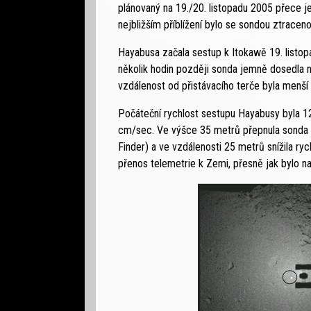
plánovaný na 19./20. listopadu 2005 přece j
nejbližším příblížení bylo se sondou ztraceno
Hayabusa začala sestup k Itokawě 19. listo
několik hodin později sonda jemně dosedla n
vzdálenost od přistávacího terče byla menší
Počáteční rychlost sestupu Hayabusy byla 1
cm/sec. Ve výšce 35 metrů přepnula sonda 
Finder) a ve vzdálenosti 25 metrů snížila r
přenos telemetrie k Zemi, přesně jak bylo n