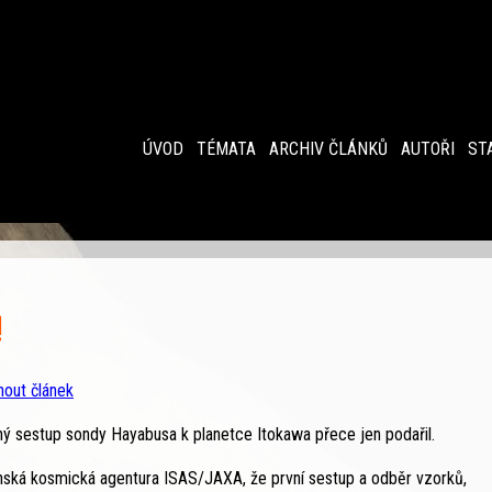
ÚVOD
TÉMATA
ARCHIV ČLÁNKŮ
AUTOŘI
ST
!
nout článek
ný sestup sondy Hayabusa k planetce Itokawa přece jen podařil.
onská kosmická agentura ISAS/JAXA, že první sestup a odběr vzorků,