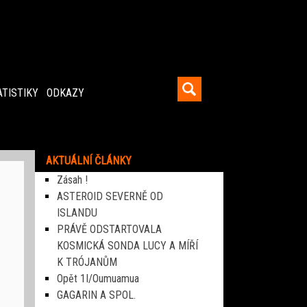
ATISTIKY
ODKAZY
AKTUÁLNÍ ČLÁNKY
Zásah !
ASTEROID SEVERNĚ OD
ISLANDU
PRÁVĚ ODSTARTOVALA
KOSMICKÁ SONDA LUCY A MÍŘÍ
K TRÓJANŮM
Opět 1I/Oumuamua
GAGARIN A SPOL.