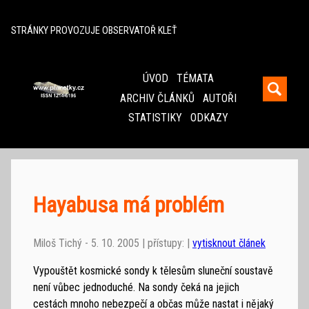
^
STRÁNKY PROVOZUJE OBSERVATOŘ KLEŤ
ÚVOD
TÉMATA
ARCHIV ČLÁNKŮ
AUTOŘI
STATISTIKY
ODKAZY
Hayabusa má problém
Miloš Tichý - 5. 10. 2005 | přístupy: |
vytisknout článek
Vypouštět kosmické sondy k tělesům sluneční soustavě
není vůbec jednoduché. Na sondy čeká na jejich
cestách mnoho nebezpečí a občas může nastat i nějaký