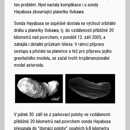
ten problém. Nyní nastaly komplikace i u sondy
Hayabusa zkoumající planetku Itokawa.
Sonda Hayabusa se úspěšně dostala na výchozí orbitální
dráhu u planetky Itokawa, tj. do vzdálenosti přibližně 20
kilometrů nad povrchem, v pondělí 12. září 2005, a
zahájila i detailní průzkum tělesa. V rámci připravy
sestupu a přistání na planetce a též pro přípravu jejího
gravitačního modelu, se začal tvořit trojdimenzionální
model asteroidu.
V pátek 30. září se z parkovací polohy ve vzdálenosti
přibližně 20 kilometrů nad povrchem sonda Hayabusa
přesunula do "domácí polohy", pouhých 6,8 kilometru