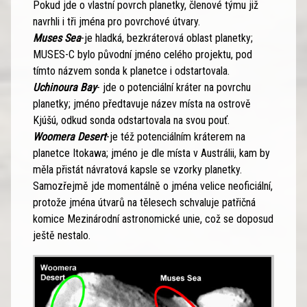
Pokud jde o vlastní povrch planetky, členové týmu již
navrhli i tři jména pro povrchové útvary.
Muses Sea
-je hladká, bezkráterová oblast planetky;
MUSES-C bylo původní jméno celého projektu, pod
tímto názvem sonda k planetce i odstartovala.
Uchinoura Bay
- jde o potenciální kráter na povrchu
planetky; jméno předtavuje název místa na ostrově
Kjúšú, odkud sonda odstartovala na svou pouť.
Woomera Desert
-je též potenciálním kráterem na
planetce Itokawa; jméno je dle místa v Austrálii, kam by
měla přistát návratová kapsle se vzorky planetky.
Samozřejmě jde momentálně o jména velice neoficiální,
protože jména útvarů na tělesech schvaluje patřičná
komice Mezinárodní astronomické unie, což se doposud
ještě nestalo.