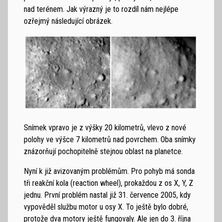
nad terénem. Jak výrazný je to rozdíl nám nejlépe
ozřejmý následující obrázek.
Snímek vpravo je z výšky 20 kilometrů, vlevo z nové
polohy ve výšce 7 kilometrů nad povrchem. Oba snímky
znázorňují pochopitelně stejnou oblast na planetce.
Nyní k již avizovaným problémům. Pro pohyb má sonda
tři reakční kola (reaction wheel), prokaždou z os X, Y, Z
jednu. První problém nastal již 31. července 2005, kdy
vypověděl službu motor u osy X. To ještě bylo dobré,
protože dva motory ještě fungovaly. Ale jen do 3. října