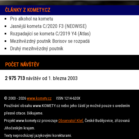
ČLÁNKY Z KOMETY.CZ
Pro alkohol na kometu
Jasnější kometa C/2020 F3 (NEOWISE)
Rozpadající se kometa C/2019 Y4 (Atlas)
Mezihvězdný poutník Borisov se rozpadá
Druhý mezihvězdný poutník
POČET NÁVŠTĚV
2 975 713
návštěv od 1. března 2003
© 2003 - 2026
www.komety.cz
ISSN 1214-620X
Používání obsahu www.KOMETY.cz nebo jeho částí je možné pouze s uvedením
přesné citace. Děkujeme.
Projekt www.komety.cz provozuje
Observatoř Kleť
, České Budějovice, zřizovaná
Jihočeským krajem.
Texty neprocházejí jazykovými korekturami.