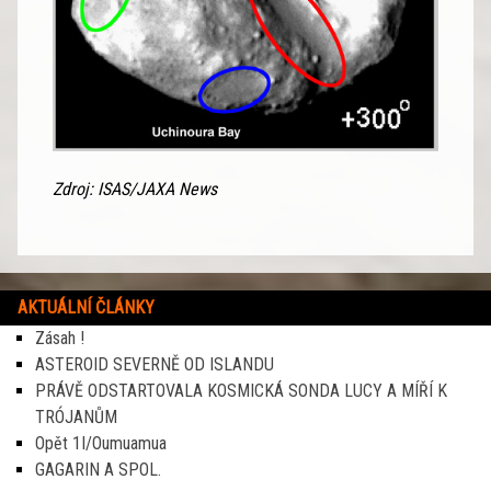
Zdroj: ISAS/JAXA News
AKTUÁLNÍ ČLÁNKY
Zásah !
ASTEROID SEVERNĚ OD ISLANDU
PRÁVĚ ODSTARTOVALA KOSMICKÁ SONDA LUCY A MÍŘÍ K
TRÓJANŮM
Opět 1I/Oumuamua
GAGARIN A SPOL.