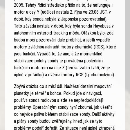
2005. Tehdy řídící středisko přišlo na to, že nefunguje i
motor u osy Y (událost nastala 2. října ve 23:08 JST, v
době, kdy sonda nebyla z Japonska pozorovatelná).
Tato závada nastala v době, kdy byla sonda Hayabusa v
autonomním asteroid-tracking módu. Otázkou bylo, zda
budou moci pozorování dále probíhat, a jestli vypadlé
motory zvládnou nahradit motory chemické (RCS), které
jsou funkční. Vypadá to, že ano, a že momentálně
stabilizace polohy sondy je prováděna posledním
funkčním motorem na ose Z (ten se zatím tváří, že je
úplně v pořádku) a dvěma motory RCS (tj. chemickými).
Zbývá otázka co s misí dál. Naštěstí detailní mapování
planetky je téměř u konce. Pokud jde o navigaci,
používá sonda radiovou a zde se nepředpokládají
problémy. Operační tým sondy nyní zkoumá, jak ušetřit
co nejvíce paliva během stabilizace sondy. Další aktivity
a plány sondy budou zvěřejněny, hned jak se tyto
problémy podaří dořešit. Že situace není úplně ztracená