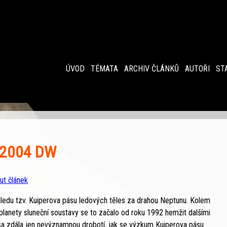
ÚVOD
TÉMATA
ARCHIV ČLÁNKŮ
AUTOŘI
ST
b 2004 DW
ut článek
ledu tzv. Kuiperova pásu ledových těles za drahou Neptunu. Kolem
lanety sluneční soustavy se to začalo od roku 1992 hemžit dalšími
esa zdála jen nevýznamnou drobotí, jak se výzkum Kuiperova pásu