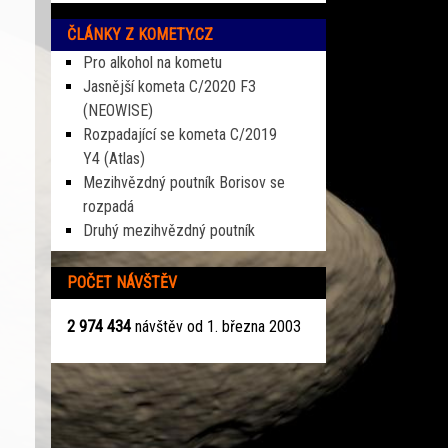
ČLÁNKY Z KOMETY.CZ
Pro alkohol na kometu
Jasnější kometa C/2020 F3
(NEOWISE)
Rozpadající se kometa C/2019
Y4 (Atlas)
Mezihvězdný poutník Borisov se
rozpadá
Druhý mezihvězdný poutník
POČET NÁVŠTĚV
2 974 434
návštěv od 1. března 2003