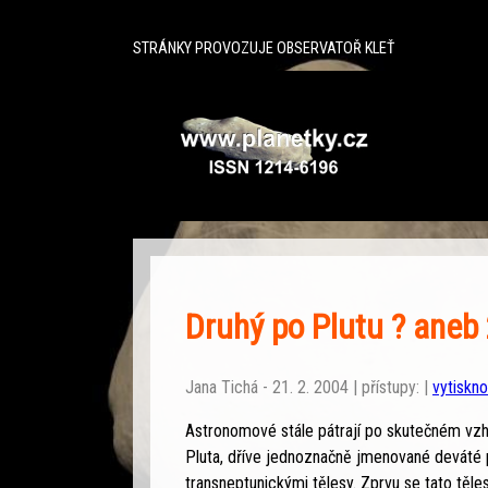
^
STRÁNKY PROVOZUJE OBSERVATOŘ KLEŤ
Druhý po Plutu ? ane
Jana Tichá - 21. 2. 2004 | přístupy: |
vytiskno
Astronomové stále pátrají po skutečném vzh
Pluta, dříve jednoznačně jmenované deváté p
transneptunickými tělesy. Zprvu se tato těl