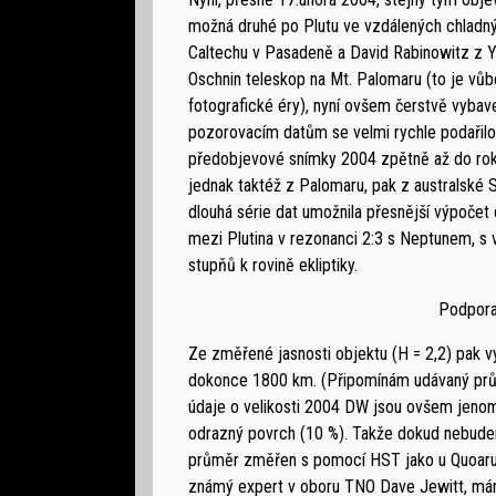
možná druhé po Plutu ve vzdálených chladnýc
Caltechu v Pasadeně a David Rabinowitz z Ya
Oschnin teleskop na Mt. Palomaru (to je vůb
fotografické éry), nyní ovšem čerstvě vyb
pozorovacím datům se velmi rychle podaři
předobjevové snímky 2004 zpětně až do rok
jednak taktéž z Palomaru, pak z australské S
dlouhá série dat umožnila přesnější výpočet
mezi Plutina v rezonanci 2:3 s Neptunem, s 
stupňů k rovině ekliptiky.
Podpora 
Ze změřené jasnosti objektu (H = 2,2) pak vy
dokonce 1800 km. (Připomínám udávaný prů
údaje o velikosti 2004 DW jsou ovšem jen
odrazný povrch (10 %). Takže dokud nebude
průměr změřen s pomocí HST jako u Quoaru, 
známý expert v oboru TNO Dave Jewitt, máme