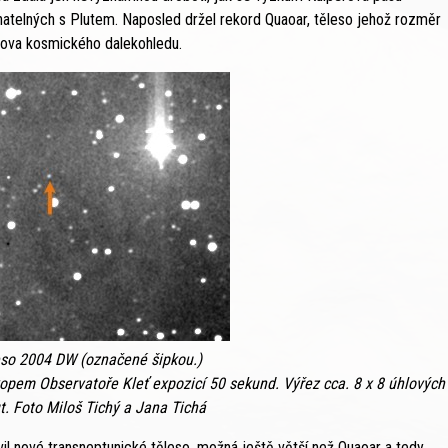
ovnatelných s Plutem. Naposled držel rekord Quaoar, těleso jehož rozměr
ova kosmického dalekohledu.
so 2004 DW (označené šipkou.)
pem Observatoře Kleť expozicí 50 sekund. Výřez cca. 8 x 8 úhlových
t. Foto Miloš Tichý a Jana Tichá
vil nové transneptunické těleso, možná ještě větší než Quaoar a tedy