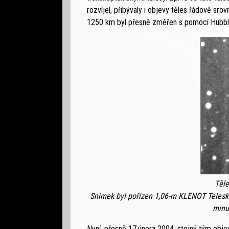
rozvíjel, přibývaly i objevy těles řádově sr
1250 km byl přesně změřen s pomocí Hubbl
Těle
Snímek byl pořízen 1,06-m KLENOT Telesko
minu
Nyní, přesně 17.února 2004, stejný tým obje