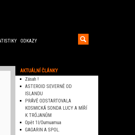
ATISTIKY
ODKAZY
AKTUÁLNÍ ČLÁNKY
Zásah !
ASTEROID SEVERNĚ OD
ISLANDU
PRÁVĚ ODSTARTOVALA
KOSMICKÁ SONDA LUCY A MÍŘÍ
K TRÓJANŮM
Opět 1I/Oumuamua
GAGARIN A SPOL.