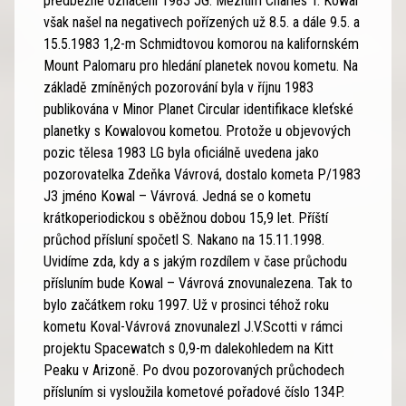
předběžné označení 1983 JG. Mezitím Charles T. Kowal
však našel na negativech pořízených už 8.5. a dále 9.5. a
15.5.1983 1,2-m Schmidtovou komorou na kalifornském
Mount Palomaru pro hledání planetek novou kometu. Na
základě zmíněných pozorování byla v říjnu 1983
publikována v Minor Planet Circular identifikace kleťské
planetky s Kowalovou kometou. Protože u objevových
pozic tělesa 1983 LG byla oficiálně uvedena jako
pozorovatelka Zdeňka Vávrová, dostalo kometa P/1983
J3 jméno Kowal – Vávrová. Jedná se o kometu
krátkoperiodickou s oběžnou dobou 15,9 let. Příští
průchod přísluní spočetl S. Nakano na 15.11.1998.
Uvidíme zda, kdy a s jakým rozdílem v čase průchodu
přísluním bude Kowal – Vávrová znovunalezena. Tak to
bylo začátkem roku 1997. Už v prosinci téhož roku
kometu Koval-Vávrová znovunalezl J.V.Scotti v rámci
projektu Spacewatch s 0,9-m dalekohledem na Kitt
Peaku v Arizoně. Po dvou pozorovaných průchodech
přísluním si vysloužila kometové pořadové číslo 134P.