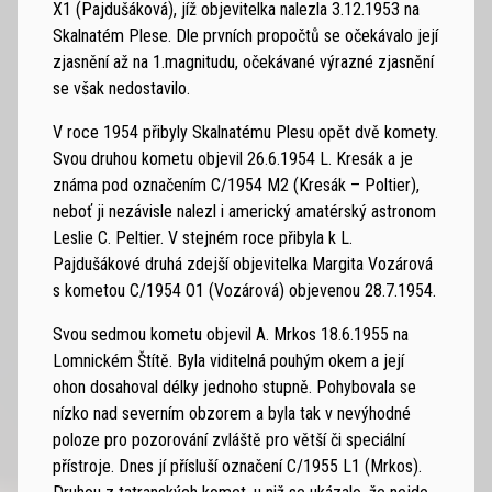
X1 (Pajdušáková), jíž objevitelka nalezla 3.12.1953 na
Skalnatém Plese. Dle prvních propočtů se očekávalo její
zjasnění až na 1.magnitudu, očekávané výrazné zjasnění
se však nedostavilo.
V roce 1954 přibyly Skalnatému Plesu opět dvě komety.
Svou druhou kometu objevil 26.6.1954 L. Kresák a je
známa pod označením C/1954 M2 (Kresák – Poltier),
neboť ji nezávisle nalezl i americký amatérský astronom
Leslie C. Peltier. V stejném roce přibyla k L.
Pajdušákové druhá zdejší objevitelka Margita Vozárová
s kometou C/1954 O1 (Vozárová) objevenou 28.7.1954.
Svou sedmou kometu objevil A. Mrkos 18.6.1955 na
Lomnickém Štítě. Byla viditelná pouhým okem a její
ohon dosahoval délky jednoho stupně. Pohybovala se
nízko nad severním obzorem a byla tak v nevýhodné
poloze pro pozorování zvláště pro větší či speciální
přístroje. Dnes jí přísluší označení C/1955 L1 (Mrkos).