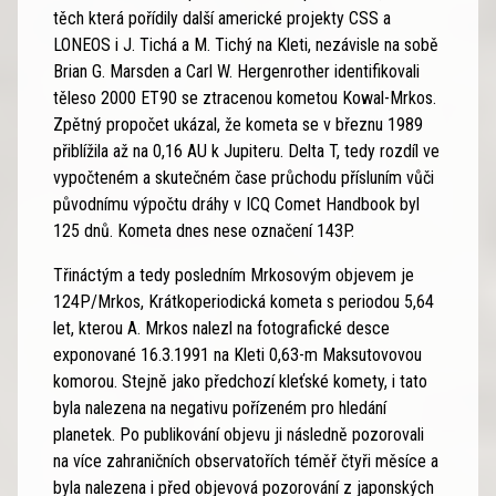
těch která pořídily další americké projekty CSS a
LONEOS i J. Tichá a M. Tichý na Kleti, nezávisle na sobě
Brian G. Marsden a Carl W. Hergenrother identifikovali
těleso 2000 ET90 se ztracenou kometou Kowal-Mrkos.
Zpětný propočet ukázal, že kometa se v březnu 1989
přiblížila až na 0,16 AU k Jupiteru. Delta T, tedy rozdíl ve
vypočteném a skutečném čase průchodu přísluním vůči
původnímu výpočtu dráhy v ICQ Comet Handbook byl
125 dnů. Kometa dnes nese označení 143P.
Třináctým a tedy posledním Mrkosovým objevem je
124P/Mrkos, Krátkoperiodická kometa s periodou 5,64
let, kterou A. Mrkos nalezl na fotografické desce
exponované 16.3.1991 na Kleti 0,63-m Maksutovovou
komorou. Stejně jako předchozí kleťské komety, i tato
byla nalezena na negativu pořízeném pro hledání
planetek. Po publikování objevu ji následně pozorovali
na více zahraničních observatořích téměř čtyři měsíce a
byla nalezena i před objevová pozorování z japonských