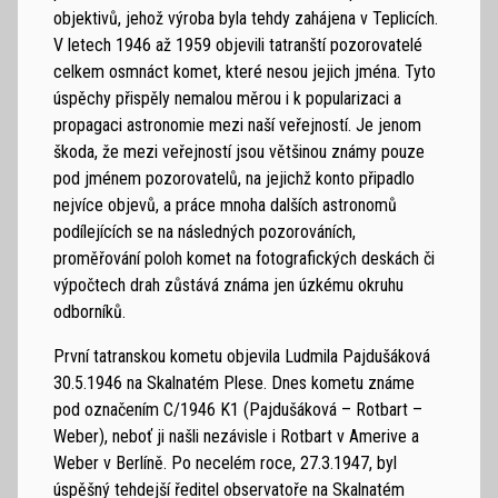
objektivů, jehož výroba byla tehdy zahájena v Teplicích.
V letech 1946 až 1959 objevili tatranští pozorovatelé
celkem osmnáct komet, které nesou jejich jména. Tyto
úspěchy přispěly nemalou měrou i k popularizaci a
propagaci astronomie mezi naší veřejností. Je jenom
škoda, že mezi veřejností jsou většinou známy pouze
pod jménem pozorovatelů, na jejichž konto připadlo
nejvíce objevů, a práce mnoha dalších astronomů
podílejících se na následných pozorováních,
proměřování poloh komet na fotografických deskách či
výpočtech drah zůstává známa jen úzkému okruhu
odborníků.
První tatranskou kometu objevila Ludmila Pajdušáková
30.5.1946 na Skalnatém Plese. Dnes kometu známe
pod označením C/1946 K1 (Pajdušáková – Rotbart –
Weber), neboť ji našli nezávisle i Rotbart v Amerive a
Weber v Berlíně. Po necelém roce, 27.3.1947, byl
úspěšný tehdejší ředitel observatoře na Skalnatém