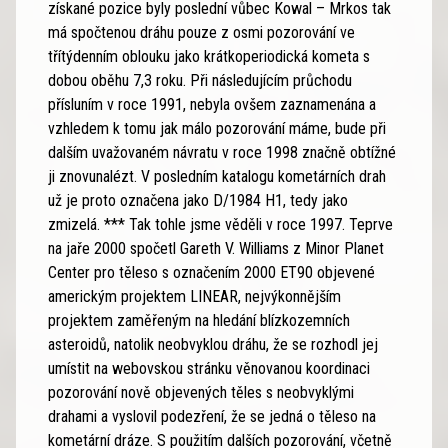
získané pozice byly poslední vůbec Kowal – Mrkos tak
má spočtenou dráhu pouze z osmi pozorování ve
třítýdenním oblouku jako krátkoperiodická kometa s
dobou oběhu 7,3 roku. Při následujícím průchodu
přísluním v roce 1991, nebyla ovšem zaznamenána a
vzhledem k tomu jak málo pozorování máme, bude při
dalším uvažovaném návratu v roce 1998 značně obtížné
ji znovunalézt. V posledním katalogu kometárních drah
už je proto označena jako D/1984 H1, tedy jako
zmizelá. *** Tak tohle jsme věděli v roce 1997. Teprve
na jaře 2000 spočetl Gareth V. Williams z Minor Planet
Center pro těleso s označením 2000 ET90 objevené
americkým projektem LINEAR, nejvýkonnějším
projektem zaměřeným na hledání blízkozemních
asteroidů, natolik neobvyklou dráhu, že se rozhodl jej
umístit na webovskou stránku věnovanou koordinaci
pozorování nově objevených těles s neobvyklými
drahami a vyslovil podezření, že se jedná o těleso na
kometární dráze. S použitím dalších pozorování, včetně