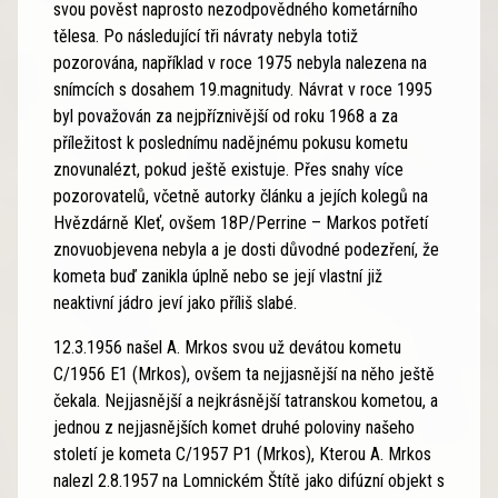
svou pověst naprosto nezodpovědného kometárního
tělesa. Po následující tři návraty nebyla totiž
pozorována, například v roce 1975 nebyla nalezena na
snímcích s dosahem 19.magnitudy. Návrat v roce 1995
byl považován za nejpříznivější od roku 1968 a za
příležitost k poslednímu nadějnému pokusu kometu
znovunalézt, pokud ještě existuje. Přes snahy více
pozorovatelů, včetně autorky článku a jejích kolegů na
Hvězdárně Kleť, ovšem 18P/Perrine – Markos potřetí
znovuobjevena nebyla a je dosti důvodné podezření, že
kometa buď zanikla úplně nebo se její vlastní již
neaktivní jádro jeví jako příliš slabé.
12.3.1956 našel A. Mrkos svou už devátou kometu
C/1956 E1 (Mrkos), ovšem ta nejjasnější na něho ještě
čekala. Nejjasnější a nejkrásnější tatranskou kometou, a
jednou z nejjasnějších komet druhé poloviny našeho
století je kometa C/1957 P1 (Mrkos), Kterou A. Mrkos
nalezl 2.8.1957 na Lomnickém Štítě jako difúzní objekt s