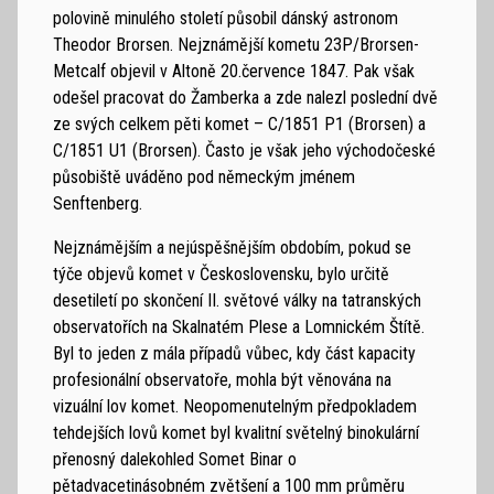
polovině minulého století působil dánský astronom
Theodor Brorsen. Nejznámější kometu 23P/Brorsen-
Metcalf objevil v Altoně 20.července 1847. Pak však
odešel pracovat do Žamberka a zde nalezl poslední dvě
ze svých celkem pěti komet – C/1851 P1 (Brorsen) a
C/1851 U1 (Brorsen). Často je však jeho východočeské
působiště uváděno pod německým jménem
Senftenberg.
Nejznámějším a nejúspěšnějším obdobím, pokud se
týče objevů komet v Československu, bylo určitě
desetiletí po skončení II. světové války na tatranských
observatořích na Skalnatém Plese a Lomnickém Štítě.
Byl to jeden z mála případů vůbec, kdy část kapacity
profesionální observatoře, mohla být věnována na
vizuální lov komet. Neopomenutelným předpokladem
tehdejších lovů komet byl kvalitní světelný binokulární
přenosný dalekohled Somet Binar o
pětadvacetinásobném zvětšení a 100 mm průměru