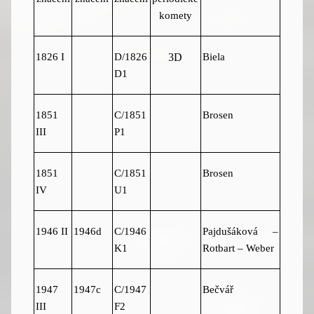
komety
1826 I
D/1826
Biela
3D
D1
1851
C/1851
Brosen
III
P1
1851
C/1851
Brosen
IV
U1
1946 II
1946d
C/1946
Pajdušáková –
K1
Rotbart – Weber
1947
1947c
C/1947
Bečvář
III
F2