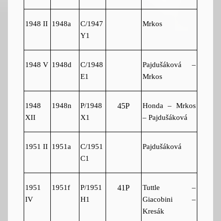
1948 II
1948a
C/1947
Mrkos
Y1
1948 V
1948d
C/1948
Pajdušáková –
E1
Mrkos
1948
1948n
P/1948
Honda – Mrkos
45P
XII
X1
– Pajdušáková
1951 II
1951a
C/1951
Pajdušáková
C1
1951
1951f
P/1951
Tuttle –
41P
IV
H1
Giacobini –
Kresák