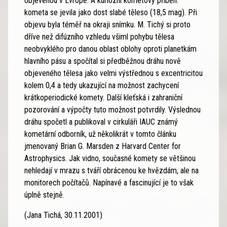
objevenou v Evropě. A kuriózní kometový příběh:
kometa se jevila jako dost slabé těleso (18,5 mag). Při
objevu byla téměř na okraji snímku. M. Tichý si proto
dříve než difúzního vzhledu všiml pohybu tělesa
neobvyklého pro danou oblast oblohy oproti planetkám
hlavního pásu a spočítal si předběžnou dráhu nově
objeveného tělesa jako velmi výstřednou s excentricitou
kolem 0,4 a tedy ukazující na možnost zachycení
krátkoperiodické komety. Další kleťská i zahraniční
pozorování a výpočty tuto možnost potvrdily. Výslednou
dráhu spočetl a publikoval v cirkuláři IAUC známý
kometární odborník, už několikrát v tomto článku
jmenovaný Brian G. Marsden z Harvard Center for
Astrophysics. Jak vidno, současné komety se většinou
nehledají v mrazu s tváří obrácenou ke hvězdám, ale na
monitorech počítačů. Napínavé a fascinující je to však
úplně stejně.
(Jana Tichá, 30.11.2001)