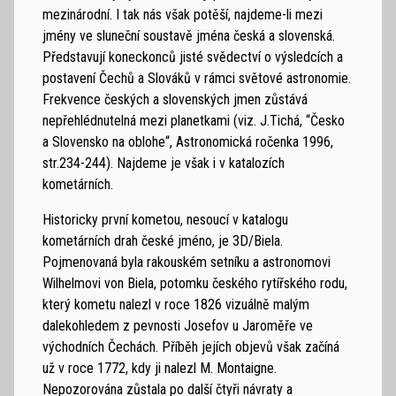
mezinárodní. I tak nás však potěší, najdeme-li mezi
jmény ve sluneční soustavě jména česká a slovenská.
Představují koneckonců jisté svědectví o výsledcích a
postavení Čechů a Slováků v rámci světové astronomie.
Frekvence českých a slovenských jmen zůstává
nepřehlédnutelná mezi planetkami (viz. J.Tichá, “Česko
a Slovensko na oblohe“, Astronomická ročenka 1996,
str.234-244). Najdeme je však i v katalozích
kometárních.
Historicky první kometou, nesoucí v katalogu
kometárních drah české jméno, je 3D/Biela.
Pojmenovaná byla rakouském setníku a astronomovi
Wilhelmovi von Biela, potomku českého rytířského rodu,
který kometu nalezl v roce 1826 vizuálně malým
dalekohledem z pevnosti Josefov u Jaroměře ve
východních Čechách. Příběh jejích objevů však začíná
už v roce 1772, kdy ji nalezl M. Montaigne.
Nepozorována zůstala po další čtyři návraty a