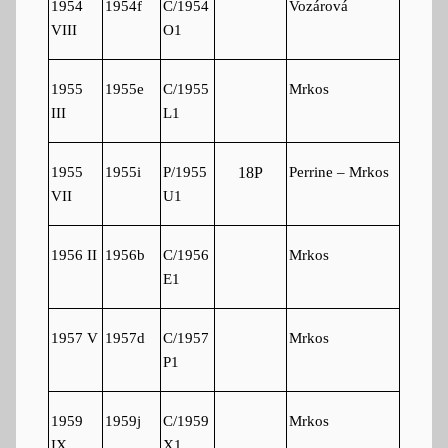
1954
1954f
C/1954
Vozárová
VIII
O1
1955
1955e
C/1955
Mrkos
III
L1
1955
1955i
P/1955
Perrine – Mrkos
18P
VII
U1
1956 II
1956b
C/1956
Mrkos
E1
1957 V
1957d
C/1957
Mrkos
P1
1959
1959j
C/1959
Mrkos
IX
X1