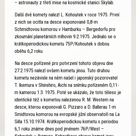
– astronauty z třetí mise na kosmické stanici Skylab.
Další dvě komety nalezl L. Kohoutek v roce 1975. První
z nich se ocitla na desce exponované 0,8-m
Schmidtovou komorou v Hamburku – Bergedorfu pro
zkoumání planetárních mlhovin 9.2.1975. Jednalo se o
krátkoperiodickou kometu 75P/Kohoutek s dobou
oběhu 6,2 roku.
Na desce pořízené pro potvrzení tohoto objevu dne
27.2.1975 nalezl ovšem kometu jinou. Tuto druhou
kometu nezávisle na něm našel i japonský pozorovatel
T. Ikemura v Shinshiro, Aichi na snímku pořízeném 0,11-
m kamerou 1.3. 1975. Poté se ukázalo, že toto těleso je
identické též s kometou nalezenou R. M. Westem na
desce, kterou exponovali G. Pizzaro a D. Ballerau 1-m
Smidtovou komorou na evropské jižní observatoři na La
Silla 15.10.1974. Krátkoperiodickou kometu s periodou
6,1 roku známe dnes pod jménem 76P/West –