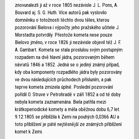
znovunalezli ji až v roce 1805 nezávisle J. L. Pons, A.
Bouvard aj. S. G. Huth. Více autorů pak vyslovilo
domněnku o totožnosti těchto dvou těles, kterou
pozorování Bielova i výpočty jeho pražského učitele J.
Morstadta potvrdily. Přestože kometa nese pouze
Bielovo jméno, v roce 1826 ji nezávisle objevil též J. F.
A. Gambart. Kometa se stala proslulou svým postupným
rozpadem na dvě hlavní jádra, pozorovaným během
návratů 1846 a 1852. Jedná se o jediný známý případ,
kdy oba komponenty rozpadlého jádra byly pozorovány
ve dvou následujících průchodech přísluním, a pak
teprve kometa zmizela úplně. Poslední pozorování
pořídil O. Struve v Petrohradě v září 1852 a od té doby
nebyla kometa zaznamenána. Biela patřila mezi
krátkoperiodické komety a měla oběžnou dobu 6,7 let.
9.12.1805 se přiblížila k Zemi na pouhých 0,0366 AU a
toto přiblížení je páté nejtěsnější ze známých přiblížení
komet k Zemi.