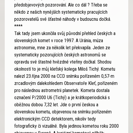
předobjevových pozorování. Ale co dál ? Třeba se
někdo z našich nynějších systematicky pracujících
pozorovatelů své šťastné náhody v budoucnu dočká.
****
Tak tady jsem ukončila svůj původní přehled českých a
slovenských komet v roce 1997. A Uránia, múza
astronomie, mne za několik let překvapila. Jeden ze
systematicky pozorujících českých astronomů se
opravdu své štastné hvězdné vteřiny dočkal. Shodou
okolností to je můj kleťský kolega Miloš Tichý. Kometu
nalezl 23.října 2000 na CCD snímku pořízeném 0,57-m
zrcadlovým dalekohledem Observatoře Kleť, pořízeném
pro následnou astrometrii planetek. Kometa dostala
označení P/2000 U6 (Tichý) a je krátkoperiodická s
oběžnou dobou 7,32 let. Jde o první českou a
slovenskou kometu, objevenou na snímku pořízeném
elektronickým CCD detektorem, nikoliv tedy
fotograficky či vizuálně. Byla jedinou kometou roku 2000