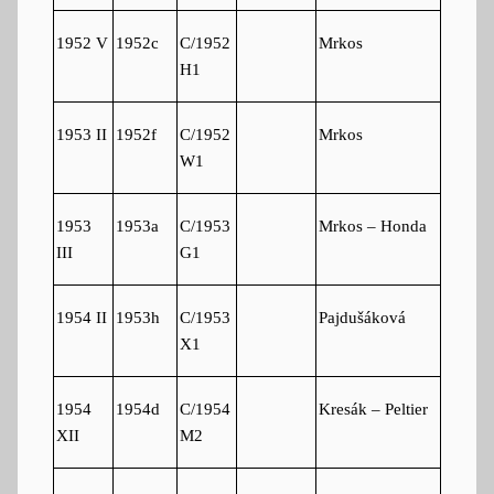
1952 V
1952c
C/1952
Mrkos
H1
1953 II
1952f
C/1952
Mrkos
W1
1953
1953a
C/1953
Mrkos – Honda
III
G1
1954 II
1953h
C/1953
Pajdušáková
X1
1954
1954d
C/1954
Kresák – Peltier
XII
M2