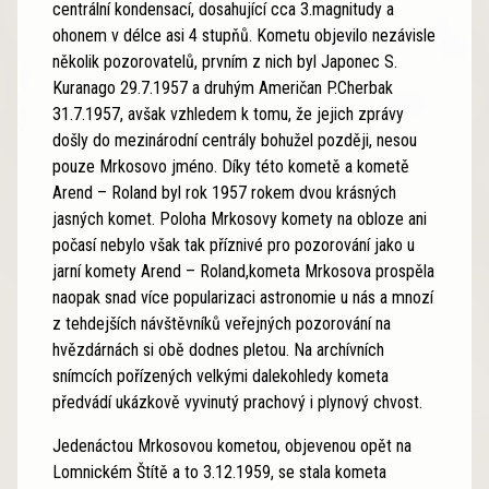
centrální kondensací, dosahující cca 3.magnitudy a
ohonem v délce asi 4 stupňů. Kometu objevilo nezávisle
několik pozorovatelů, prvním z nich byl Japonec S.
Kuranago 29.7.1957 a druhým Američan P.Cherbak
31.7.1957, avšak vzhledem k tomu, že jejich zprávy
došly do mezinárodní centrály bohužel později, nesou
pouze Mrkosovo jméno. Díky této kometě a kometě
Arend – Roland byl rok 1957 rokem dvou krásných
jasných komet. Poloha Mrkosovy komety na obloze ani
počasí nebylo však tak příznivé pro pozorování jako u
jarní komety Arend – Roland,kometa Mrkosova prospěla
naopak snad více popularizaci astronomie u nás a mnozí
z tehdejších návštěvníků veřejných pozorování na
hvězdárnách si obě dodnes pletou. Na archívních
snímcích pořízených velkými dalekohledy kometa
předvádí ukázkově vyvinutý prachový i plynový chvost.
Jedenáctou Mrkosovou kometou, objevenou opět na
Lomnickém Štítě a to 3.12.1959, se stala kometa