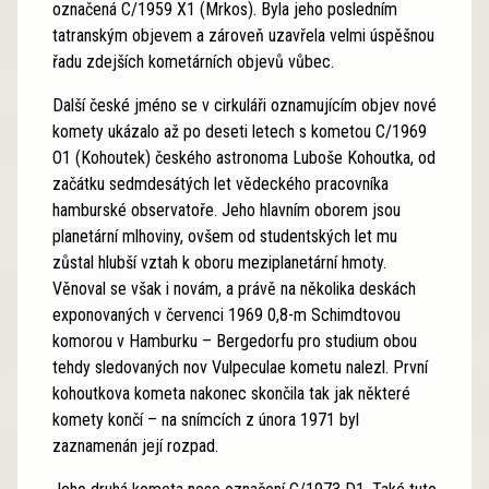
označená C/1959 X1 (Mrkos). Byla jeho posledním
tatranským objevem a zároveň uzavřela velmi úspěšnou
řadu zdejších kometárních objevů vůbec.
Další české jméno se v cirkuláři oznamujícím objev nové
komety ukázalo až po deseti letech s kometou C/1969
O1 (Kohoutek) českého astronoma Luboše Kohoutka, od
začátku sedmdesátých let vědeckého pracovníka
hamburské observatoře. Jeho hlavním oborem jsou
planetární mlhoviny, ovšem od studentských let mu
zůstal hlubší vztah k oboru meziplanetární hmoty.
Věnoval se však i novám, a právě na několika deskách
exponovaných v červenci 1969 0,8-m Schimdtovou
komorou v Hamburku – Bergedorfu pro studium obou
tehdy sledovaných nov Vulpeculae kometu nalezl. První
kohoutkova kometa nakonec skončila tak jak některé
komety končí – na snímcích z února 1971 byl
zaznamenán její rozpad.