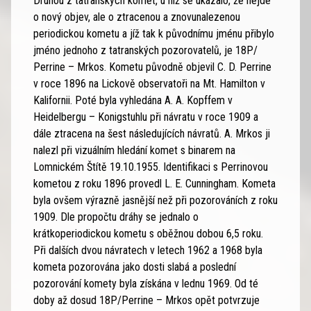
Druhou z tatranských komet, u niž se ukázalo, že nejde
o nový objev, ale o ztracenou a znovunalezenou
periodickou kometu a jíž tak k původnímu jménu přibylo
jméno jednoho z tatranských pozorovatelů, je 18P/
Perrine – Mrkos. Kometu původně objevil C. D. Perrine
v roce 1896 na Lickově observatoři na Mt. Hamilton v
Kalifornii. Poté byla vyhledána A. A. Kopffem v
Heidelbergu – Konigstuhlu při návratu v roce 1909 a
dále ztracena na šest následujících návratů. A. Mrkos ji
nalezl při vizuálním hledání komet s binarem na
Lomnickém Štítě 19.10.1955. Identifikaci s Perrinovou
kometou z roku 1896 provedl L. E. Cunningham. Kometa
byla ovšem výrazně jasnější než při pozorováních z roku
1909. Dle propočtu dráhy se jednalo o
krátkoperiodickou kometu s oběžnou dobou 6,5 roku.
Při dalších dvou návratech v letech 1962 a 1968 byla
kometa pozorována jako dosti slabá a poslední
pozorování komety byla získána v lednu 1969. Od té
doby až dosud 18P/Perrine – Mrkos opět potvrzuje