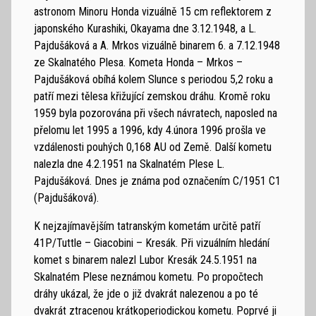
astronom Minoru Honda vizuálně 15 cm reflektorem z
japonského Kurashiki, Okayama dne 3.12.1948, a L.
Pajdušáková a A. Mrkos vizuálně binarem 6. a 7.12.1948
ze Skalnatého Plesa. Kometa Honda – Mrkos –
Pajdušáková obíhá kolem Slunce s periodou 5,2 roku a
patří mezi tělesa křižující zemskou dráhu. Kromě roku
1959 byla pozorována při všech návratech, naposled na
přelomu let 1995 a 1996, kdy 4.února 1996 prošla ve
vzdálenosti pouhých 0,168 AU od Země. Další kometu
nalezla dne 4.2.1951 na Skalnatém Plese L.
Pajdušáková. Dnes je známa pod označením C/1951 C1
(Pajdušáková).
K nejzajímavějším tatranským kometám určitě patří
41P/Tuttle – Giacobini – Kresák. Při vizuálním hledání
komet s binarem nalezl Lubor Kresák 24.5.1951 na
Skalnatém Plese neznámou kometu. Po propočtech
dráhy ukázal, že jde o již dvakrát nalezenou a po té
dvakrát ztracenou krátkoperiodickou kometu. Poprvé ji