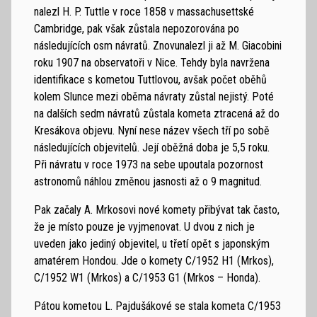
nalezl H. P. Tuttle v roce 1858 v massachusettské
Cambridge, pak však zůstala nepozorována po
následujících osm návratů. Znovunalezl ji až M. Giacobini
roku 1907 na observatoři v Nice. Tehdy byla navržena
identifikace s kometou Tuttlovou, avšak počet oběhů
kolem Slunce mezi oběma návraty zůstal nejistý. Poté
na dalších sedm návratů zůstala kometa ztracená až do
Kresákova objevu. Nyní nese název všech tří po sobě
následujících objevitelů. Její oběžná doba je 5,5 roku.
Při návratu v roce 1973 na sebe upoutala pozornost
astronomů náhlou změnou jasnosti až o 9 magnitud.
Pak začaly A. Mrkosovi nové komety přibývat tak často,
že je místo pouze je vyjmenovat. U dvou z nich je
uveden jako jediný objevitel, u třetí opět s japonským
amatérem Hondou. Jde o komety C/1952 H1 (Mrkos),
C/1952 W1 (Mrkos) a C/1953 G1 (Mrkos – Honda).
Pátou kometou L. Pajdušákové se stala kometa C/1953