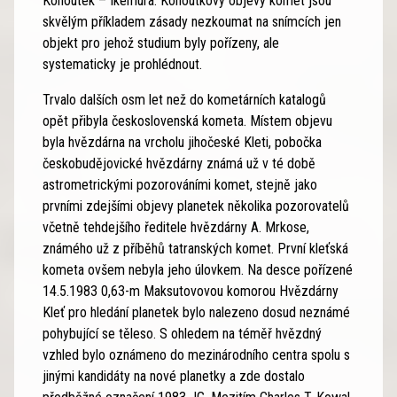
Kohoutek – Ikemura. Kohoutkovy objevy komet jsou
skvělým příkladem zásady nezkoumat na snímcích jen
objekt pro jehož studium byly pořízeny, ale
systematicky je prohlédnout.
Trvalo dalších osm let než do kometárních katalogů
opět přibyla československá kometa. Místem objevu
byla hvězdárna na vrcholu jihočeské Kleti, pobočka
českobudějovické hvězdárny známá už v té době
astrometrickými pozorováními komet, stejně jako
prvními zdejšími objevy planetek několika pozorovatelů
včetně tehdejšího ředitele hvězdárny A. Mrkose,
známého už z příběhů tatranských komet. První kleťská
kometa ovšem nebyla jeho úlovkem. Na desce pořízené
14.5.1983 0,63-m Maksutovovou komorou Hvězdárny
Kleť pro hledání planetek bylo nalezeno dosud neznámé
pohybující se těleso. S ohledem na téměř hvězdný
vzhled bylo oznámeno do mezinárodního centra spolu s
jinými kandidáty na nové planetky a zde dostalo