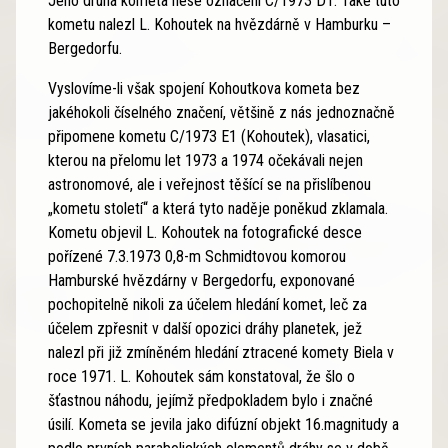
Jeho druhá kometa nese označení C/1973 D1. Také tuto
kometu nalezl L. Kohoutek na hvězdárně v Hamburku –
Bergedorfu.
Vyslovíme-li však spojení Kohoutkova kometa bez
jakéhokoli číselného značení, většině z nás jednoznačně
připomene kometu C/1973 E1 (Kohoutek), vlasatici,
kterou na přelomu let 1973 a 1974 očekávali nejen
astronomové, ale i veřejnost těšící se na přislíbenou
„kometu století“ a která tyto naděje poněkud zklamala.
Kometu objevil L. Kohoutek na fotografické desce
pořízené 7.3.1973 0,8-m Schmidtovou komorou
Hamburské hvězdárny v Bergedorfu, exponované
pochopitelně nikoli za účelem hledání komet, leč za
účelem zpřesnit v další opozici dráhy planetek, jež
nalezl při již zmíněném hledání ztracené komety Biela v
roce 1971. L. Kohoutek sám konstatoval, že šlo o
šťastnou náhodu, jejímž předpokladem bylo i značné
úsilí. Kometa se jevila jako difúzní objekt 16.magnitudy a