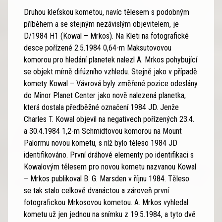
Druhou kleťskou kometou, navíc tělesem s podobným
příběhem a se stejným nezávislým objevitelem, je
D/1984 H1 (Kowal – Mrkos). Na Kleti na fotografické
desce pořízené 2.5.1984 0,64-m Maksutovovou
komorou pro hledání planetek nalezl A. Mrkos pohybující
se objekt mírně difúzního vzhledu. Stejně jako v případě
komety Kowal – Vávrová byly změřené pozice odeslány
do Minor Planet Center jako nově nalezená planetka,
která dostala předběžné označení 1984 JD. Jenže
Charles T. Kowal objevil na negativech pořízených 23.4.
a 30.4.1984 1,2-m Schmidtovou komorou na Mount
Palormu novou kometu, s níž bylo těleso 1984 JD
identifikováno. První dráhové elementy po identifikaci s
Kowalovým tělesem pro novou kometu nazvanou Kowal
– Mrkos publikoval B. G. Marsden v říjnu 1984. Těleso
se tak stalo celkově dvanáctou a zároveň první
fotografickou Mrkosovou kometou. A. Mrkos vyhledal
kometu už jen jednou na snímku z 19.5.1984, a tyto dvě