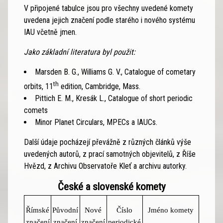
V připojené tabulce jsou pro všechny uvedené komety
uvedena jejich značení podle starého i nového systému
IAU včetně jmen.
Jako základní literatura byl použit:
Marsden B. G., Williams G. V., Catalogue of cometary
th
orbits, 11
edition, Cambridge, Mass.
Pittich E. M., Kresák L., Catalogue of short periodic
comets
Minor Planet Circulars, MPECs a IAUCs.
Další údaje pocházejí převážně z různých článků výše
uvedených autorů, z prací samotných objevitelů, z Říše
Hvězd, z Archivu Observatoře Kleť a archivu autorky.
České a slovenské komety
Římské
Původní
Nové
Číslo
Jméno komety
značení
značení
značení
periodické