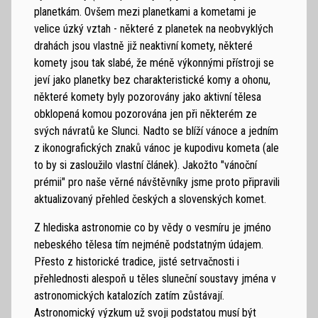
planetkám. Ovšem mezi planetkami a kometami je
velice úzký vztah - některé z planetek na neobvyklých
drahách jsou vlastně již neaktivní komety, některé
komety jsou tak slabé, že méně výkonnými přístroji se
jeví jako planetky bez charakteristické komy a ohonu,
některé komety byly pozorovány jako aktivní tělesa
obklopená komou pozorována jen při některém ze
svých návratů ke Slunci. Nadto se blíží vánoce a jedním
z ikonografických znaků vánoc je kupodivu kometa (ale
to by si zasloužilo vlastní článek). Jakožto "vánoční
prémii" pro naše věrné návštěvníky jsme proto připravili
aktualizovaný přehled českých a slovenských komet.
Z hlediska astronomie co by vědy o vesmíru je jméno
nebeského tělesa tím nejméně podstatným údajem.
Přesto z historické tradice, jisté setrvačnosti i
přehlednosti alespoň u těles sluneční soustavy jména v
astronomických katalozích zatím zůstávají.
Astronomický výzkum už svoji podstatou musí být