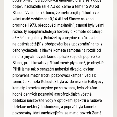
podle prvních parabolických elementů dráhy se v době
objevu nacházela asi 4 AU od Země a téměř 5 AU od
Slunce. Vzhledem k tomu, že měla projít přísluním ve
velmi malé vzdálenost 0,14 AU od Slunce na konci
prosince 1973, předpovědi maximální jasnosti byly velmi
různé, ty nejoptimističtější hovořily o kometě dosahující
až –5,0 magnitudy. Bohužel byla nejvíce rozšířena ta
nejoptimističtější z předpovědí bez upozornění na to, z
čeho vycházela, a hlavně kometa samotná na rozdíl od
mnoha jiných nových komet, přicházejících poprvé ke
Slunci, produkovala v přísluní méně plynu než, je obvyklé.
Přišli jsme tak o senzační nebeské divadlo, ovšem
připravená mezinárodní pozorovací kampaň vedla k
tomu, že kometa Kohoutek byla až do návratu Halleyovy
komety kometou nejvíce pozorovanou, bylo získáno
hodně cenných poznatků astrofyzikálních včetně
detekce ionizované vody v optickém spektru a rádiové
detekce některých sloučenin, a poprvé byla kometa
pozorovány lidmi nacházejícími se mimo povrch Země