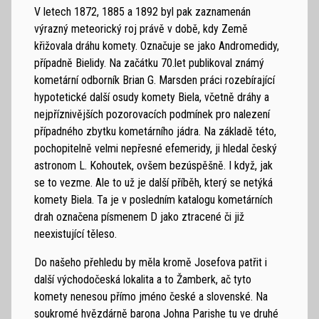
V letech 1872, 1885 a 1892 byl pak zaznamenán
výrazný meteorický roj právě v době, kdy Země
křižovala dráhu komety. Označuje se jako Andromedidy,
případně Bielidy. Na začátku 70.let publikoval známý
kometární odborník Brian G. Marsden práci rozebírající
hypotetické další osudy komety Biela, včetně dráhy a
nejpříznivějších pozorovacích podmínek pro nalezení
případného zbytku kometárního jádra. Na základě této,
pochopitelně velmi nepřesné efemeridy, ji hledal český
astronom L. Kohoutek, ovšem bezúspěšně. I když, jak
se to vezme. Ale to už je další příběh, který se netýká
komety Biela. Ta je v posledním katalogu kometárních
drah označena písmenem D jako ztracené či již
neexistující těleso.
Do našeho přehledu by měla kromě Josefova patřit i
další východočeská lokalita a to Žamberk, ač tyto
komety nenesou přímo jméno české a slovenské. Na
soukromé hvězdárně barona Johna Parishe tu ve druhé