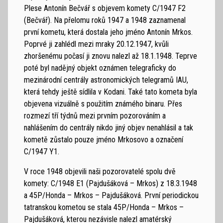
Plese Antonín Bečvář s objevem komety C/1947 F2
(Bečvář). Na přelomu roků 1947 a 1948 zaznamenal
první kometu, která dostala jeho jméno Antonín Mrkos.
Poprvé ji zahlédl mezi mraky 20.12.1947, kvůli
zhoršenému počasí ji znovu nalezl až 18.1.1948. Teprve
poté byl nadějný objekt oznámen telegraficky do
mezinárodní centrály astronomických telegramů IAU,
která tehdy ještě sídlila v Kodani. Také tato kometa byla
objevena vizuálně s použitím známého binaru. Přes
rozmezí tří týdnů mezi prvním pozorováním a
nahlášením do centrály nikdo jiný objev nenahlásil a tak
kometě zůstalo pouze jméno Mrkosovo a označení
C/1947 Y1.
V roce 1948 objevili naši pozorovatelé spolu dvě
komety: C/1948 E1 (Pajdušáková – Mrkos) z 18.3.1948
a 45P/Honda – Mrkos – Pajdušáková. První periodickou
tatranskou kometou se stala 45P/Honda – Mrkos –
Pajdušáková, kterou nezávisle nalezl amatérský