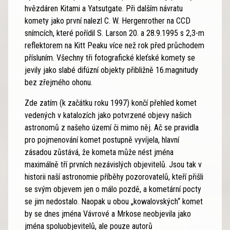
hvězdáren Kitami a Yatsutgate. Při dalším návratu
komety jako první nalezl C. W. Hergenrother na CCD
snímcích, které pořídil S. Larson 20. a 28.9.1995 s 2,3-m
reflektorem na Kitt Peaku více než rok před průchodem
přísluním. Všechny tři fotografické kleťské komety se
jevily jako slabé difúzní objekty přibližně 16.magnitudy
bez zřejmého ohonu.
Zde zatím (k začátku roku 1997) končí přehled komet
vedených v katalozích jako potvrzené objevy našich
astronomů z našeho území či mimo něj. Ač se pravidla
pro pojmenování komet postupně vyvíjela, hlavní
zásadou zůstává, že kometa může nést jména
maximálně tří prvních nezávislých objevitelů. Jsou tak v
historii naší astronomie příběhy pozorovatelů, kteří přišli
se svým objevem jen o málo pozdě, a kometární pocty
se jim nedostalo. Naopak u obou „kowalovských“ komet
by se dnes jména Vávrové a Mrkose neobjevila jako
jména spoluobjevitelů, ale pouze autorů