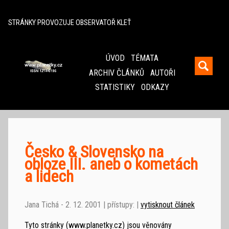
^
STRÁNKY PROVOZUJE OBSERVATOŘ KLEŤ
ÚVOD
TÉMATA
ARCHIV ČLÁNKŮ
AUTOŘI
STATISTIKY
ODKAZY
Česko & Slovensko na
obloze III. aneb o kometách
a lidech
Jana Tichá - 2. 12. 2001 | přístupy: |
vytisknout článek
Tyto stránky (www.planetky.cz) jsou věnovány