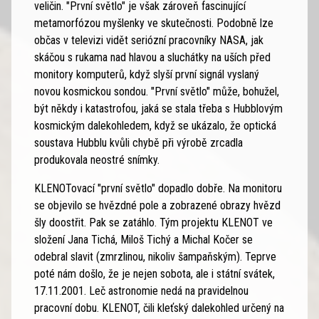
veličin. "První světlo" je však zároveň fascinující
metamorfózou myšlenky ve skutečnosti. Podobně lze
občas v televizi vidět seriózní pracovníky NASA, jak
skáčou s rukama nad hlavou a sluchátky na uších před
monitory komputerů, když slyší první signál vyslaný
novou kosmickou sondou. "První světlo" může, bohužel,
být někdy i katastrofou, jaká se stala třeba s Hubblovým
kosmickým dalekohledem, když se ukázalo, že optická
soustava Hubblu kvůli chybě při výrobě zrcadla
produkovala neostré snímky.
KLENOTovací "první světlo" dopadlo dobře. Na monitoru
se objevilo se hvězdné pole a zobrazené obrazy hvězd
šly doostřit. Pak se zatáhlo. Tým projektu KLENOT ve
složení Jana Tichá, Miloš Tichý a Michal Kočer se
odebral slavit (zmrzlinou, nikoliv šampaňským). Teprve
poté nám došlo, že je nejen sobota, ale i státní svátek,
17.11.2001. Leč astronomie nedá na pravidelnou
pracovní dobu. KLENOT, čili kleťský dalekohled určený na