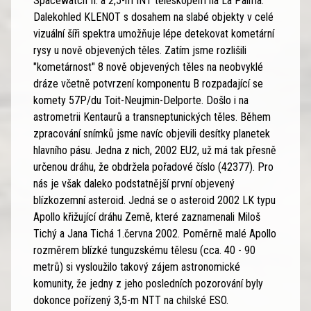
Spacewatch II. a 2,5-m INT teleskopem na La Palma.
Dalekohled KLENOT s dosahem na slabé objekty v celé
vizuální šíři spektra umožňuje lépe detekovat kometární
rysy u nově objevených těles. Zatím jsme rozlišili
"kometárnost" 8 nově objevených těles na neobvyklé
dráze včetně potvrzení komponentu B rozpadající se
komety 57P/du Toit-Neujmin-Delporte. Došlo i na
astrometrii Kentaurů a transneptunických těles. Během
zpracování snímků jsme navíc objevili desítky planetek
hlavního pásu. Jedna z nich, 2002 EU2, už má tak přesně
určenou dráhu, že obdržela pořadové číslo (42377). Pro
nás je však daleko podstatnější první objevený
blízkozemní asteroid. Jedná se o asteroid 2002 LK typu
Apollo křižující dráhu Země, které zaznamenali Miloš
Tichý a Jana Tichá 1.června 2002. Poměrně malé Apollo
rozměrem blízké tunguzskému tělesu (cca. 40 - 90
metrů) si vysloužilo takový zájem astronomické
komunity, že jedny z jeho posledních pozorování byly
dokonce pořízený 3,5-m NTT na chilské ESO.