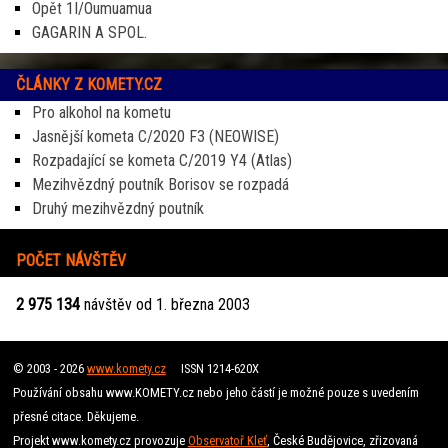
Opět 1I/Oumuamua
GAGARIN A SPOL.
ČLÁNKY Z KOMETY.CZ
Pro alkohol na kometu
Jasnější kometa C/2020 F3 (NEOWISE)
Rozpadající se kometa C/2019 Y4 (Atlas)
Mezihvězdný poutník Borisov se rozpadá
Druhý mezihvězdný poutník
POČET NÁVŠTĚV
2 975 134
návštěv od 1. března 2003
© 2003 - 2026
www.komety.cz
ISSN 1214-620X
Používání obsahu www.KOMETY.cz nebo jeho částí je možné pouze s uvedením
přesné citace. Děkujeme.
Projekt www.komety.cz provozuje
Observatoř Kleť
, České Budějovice, zřizovaná