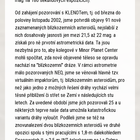
mag. na 180 sekundových expozicích).
Od zahájení pozorování s KLENOTem, tj. od března do
poloviny listopadu 2002, jsme potvrdili objevy 91 nově
zaznamenaných blízkozemních asteroidů, nejslabší z
nich dosahovaly jasnosti jen mezi 21,5 až 22 mag. a
získali pro ně prvotní astrometrická data. Ta jsou
nezbytná pro to, aby kolegové v Minor Planet Center
mohli spočítat, zda nově objevené těleso se opravdu
nachází na "blízkozemní" dráze. V rámci astrometrie
málo pozorovaných NEO, jsme se věnovali hlavně tzv.
virtuálním impaktorům, tj. blízkozemním asteroidům, pro
než jako jedno z možných řešení dráhy vychází velmi
těsné přiblížení či střet se Zemí v následujících stu
letech. Za uvedené období jsme jich pozorovali 25 a u
některých teprve naše data umožnila katastrofickou
variantu dráhy vyloučit. Podíleli jsme se též na
znovunalezení dvou blízkozemních asteroidů ve druhé
opozici spolu s tými pracujícími s 1,8-m dalekohledem