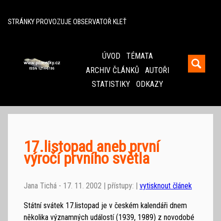
^
STRÁNKY PROVOZUJE OBSERVATOŘ KLEŤ
ÚVOD
TÉMATA
ARCHIV ČLÁNKŮ
AUTOŘI
STATISTIKY
ODKAZY
17.listopad aneb první
výročí prvního světla
Jana Tichá - 17. 11. 2002 | přístupy: |
vytisknout článek
Státní svátek 17.listopad je v českém kalendáři dnem
několika významných událostí (1939, 1989) z novodobé