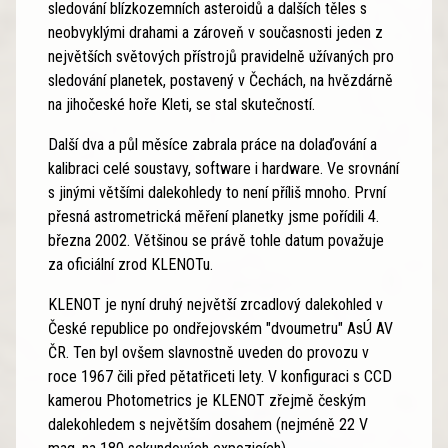
sledování blízkozemních asteroidů a dalších těles s
neobvyklými drahami a zároveň v současnosti jeden z
největších světových přístrojů pravidelně užívaných pro
sledování planetek, postavený v Čechách, na hvězdárně
na jihočeské hoře Kleti, se stal skutečností.
Další dva a půl měsíce zabrala práce na dolaďování a
kalibraci celé soustavy, software i hardware. Ve srovnání
s jinými většími dalekohledy to není příliš mnoho. První
přesná astrometrická měření planetky jsme pořídili 4.
března 2002. Většinou se právě tohle datum považuje
za oficiální zrod KLENOTu.
KLENOT je nyní druhý největší zrcadlový dalekohled v
České republice po ondřejovském "dvoumetru" AsÚ AV
ČR. Ten byl ovšem slavnostně uveden do provozu v
roce 1967 čili před pětatřiceti lety. V konfiguraci s CCD
kamerou Photometrics je KLENOT zřejmě českým
dalekohledem s největším dosahem (nejméně 22 V