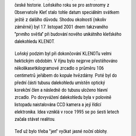
české historie. Loňského roku se pro astronomy z
Observatoře Kleť stalo tohle datum speciálním svátkem
ještě z dalšího důvodu. Shodou okolností (nikoliv
záměrně) byl 17. listopad 2001 dnem takzvaného
"prvního světla" při budování nového unikátního kleťského
dalekohledu KLENOT.
Loňský podzim byl při dokončování KLENOTu velmi
hektickým obdobím. V říjnu bylo nejprve přestěhováno
několikasetkilogramové zrcadlo o průměru 106
centimetrů jeřábem do kopule hvězdárny. Poté byl do
přední části tubusu dalekohledu umístěn optický
korekční člen a následně do tubusu uloženo hlavní
zrcadlo. Po dovyvážení dalekohledu byla v polovině
listopadu naistalována CCD kamera a její řídící
elektronika. Idea vzniklá v roce 1995 se po šesti letech
začala stávat realitou.
Teď už bylo třeba "jen" vyčkat jasné noční oblohy.