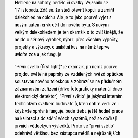
Nehledě na soboty, neděle či svátky. Vyjasnilo se
17.listopadu. Zdá se, že stačí otevřít kopuli a zamířit
dalekohled na oblohu. Ale je to jako poprvé vyjet s
novým autem či vkročit do nového bytu. S novým
velkým dalekohledem je ten okamžik o to zvláštnější, že
nejde o sériový výrobek, nýbrž, přes všechny výpočty,
projekty a výkresy, o unikátní kus, na němž teprve
uvidíte zda a jak funguje.
"První světlo (first light)" je okamžik, při němž poprvé
projdou světelné paprsky ze vzdálených hvězd optickou
soustavou nového teleskopu a zobrazí se na příslušném
záznamovém zařízení (dříve fotografický materiál, dnes
elektronický detektor). "První světlo" je jakýmsi interním
technickým svátkem budovatelů, kteří dobře vědí, že i
když vše správně funguje, bude třeba ještě hodně práce
na kalibraci a doladění všech systémů, než se dočkají
prvních vědeckých výsledků. Proto se "první světlo"
odehrává většinou bez zástupcu médií, a nejrůznějších