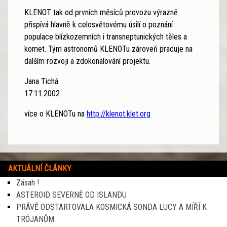
KLENOT tak od prvních měsíců provozu výrazně
přispívá hlavně k celosvětovému úsilí o poznání
populace blízkozemních i transneptunických těles a
komet. Tým astronomů KLENOTu zároveň pracuje na
dalším rozvoji a zdokonalování projektu.
Jana Tichá
17.11.2002
více o KLENOTu na
http://klenot.klet.org
AKTUÁLNÍ ČLÁNKY
Zásah !
ASTEROID SEVERNĚ OD ISLANDU
PRÁVĚ ODSTARTOVALA KOSMICKÁ SONDA LUCY A MÍŘÍ K
TRÓJANŮM