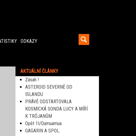
ATISTIKY
ODKAZY
AKTUÁLNÍ ČLÁNKY
Zásah !
ASTEROID SEVERNĚ OD
ISLANDU
PRÁVĚ ODSTARTOVALA
KOSMICKÁ SONDA LUCY A MÍŘÍ
K TRÓJANŮM
Opět 1I/Oumuamua
GAGARIN A SPOL.