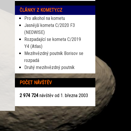
ČLÁNKY Z KOMETY.CZ
Pro alkohol na kometu
Jasnější kometa C/2020 F3
(NEOWISE)
Rozpadající se kometa C/2019
Y4 (Atlas)
Mezihvězdný poutník Borisov se
rozpadá
Druhý mezihvězdný poutník
POČET NÁVŠTĚV
2 974 724
návštěv od 1. března 2003