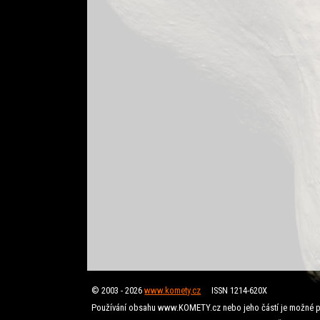
© 2003 - 2026
www.komety.cz
ISSN 1214-620X
Používání obsahu www.KOMETY.cz nebo jeho částí je možné p