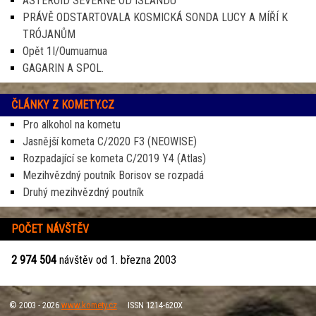
ASTEROID SEVERNĚ OD ISLANDU
PRÁVĚ ODSTARTOVALA KOSMICKÁ SONDA LUCY A MÍŘÍ K
TRÓJANŮM
Opět 1I/Oumuamua
GAGARIN A SPOL.
ČLÁNKY Z KOMETY.CZ
Pro alkohol na kometu
Jasnější kometa C/2020 F3 (NEOWISE)
Rozpadající se kometa C/2019 Y4 (Atlas)
Mezihvězdný poutník Borisov se rozpadá
Druhý mezihvězdný poutník
POČET NÁVŠTĚV
2 974 504
návštěv od 1. března 2003
© 2003 - 2026
www.komety.cz
ISSN 1214-620X