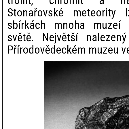
troilit, chromit a ně
Stonařovské meteority 
sbírkách mnoha muzeí 
světě. Největší naleze
Přírodovědeckém muzeu ve