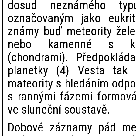
dosud neznámého typu
označovaným jako eukri
známy buď meteority želez
nebo kamenné s kuli
(chondrami). Předpoklád
planetky (4) Vesta tak 
mateority s hledáním odpo
s rannými fázemi formován
ve sluneční soustavě.
Dobové záznamy pád mete