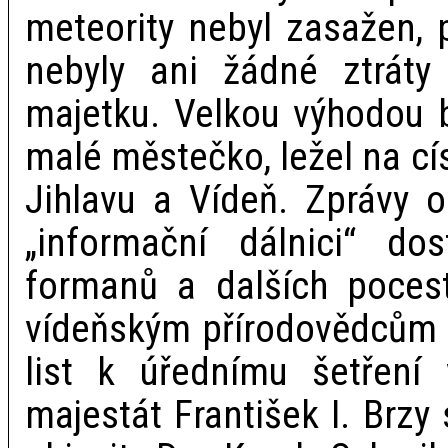
meteority nebyl zasažen,
nebyly ani žádné ztrát
majetku. Velkou výhodou b
malé městečko, ležel na cís
Jihlavu a Vídeň. Zprávy o
„informační dálnici“ dos
formanů a dalších pocest
vídeňským přírodovědcům 
list k úřednímu šetření 
majestát František I. Brzy