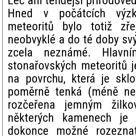
Leč ani tehdejší přírodovědci
Hned v počátcích výzk
meteoritů bylo totiž zř
neobvyklé a do té doby s
zcela neznámé. Hlavn
stonařovských meteoritů j
na povrchu, která je sklo
poměrně tenká (méně ne
rozčeřena jemným žilk
některých kamenech je
dokonce možné rozeznat