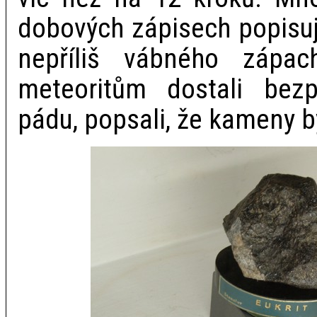
dobových zápisech popisuj
nepříliš vábného zápac
meteoritům dostali bezp
pádu, popsali, že kameny by