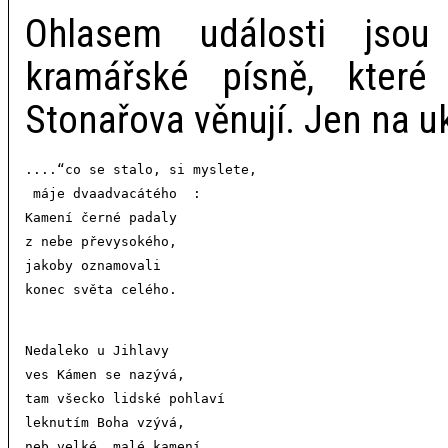
Ohlasem události jso
kramářské písně, kter
Stonařova věnují. Jen na u
....“co se stalo, si myslete,

 máje dvaadvacátého  :

Kamení černé padaly

z nebe převysokého,

jakoby oznamovali

Nedaleko u Jihlavy

ves Kámen se nazývá,

tam všecko lidské pohlaví

leknutím Boha vzývá,

neb velké, malé kamení
