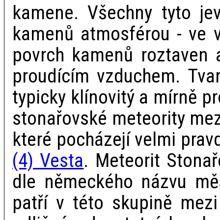
kamene. Všechny tyto jevy
kamenů atmosférou - ve v
povrch kamenů roztaven a
proudícím vzduchem. Tvar
typicky klínovitý a mírně 
stonařovské meteority mezi
které pocházejí velmi pra
(4) Vesta
. Meteorit Stona
dle německého názvu měs
patří v této skupině mezi