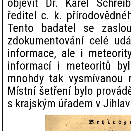
objevit Dr. Karel Schrei
ředitel c. k. přírodovědné
Tento badatel se zaslouž
zdokumentování celé udál
informace, ale i meteori
informací i meteoritů by
mnohdy tak vysmívanou ra
Místní šetření bylo provád
s krajským úřadem v Jihlav