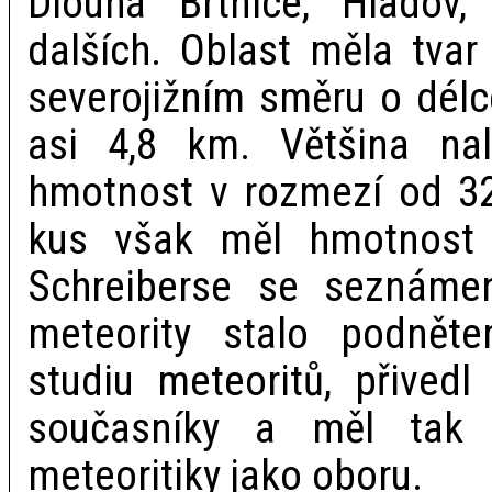
Dlouhá Brtnice, Hladov
dalších. Oblast měla tvar
severojižním směru o délc
asi 4,8 km. Většina na
hmotnost v rozmezí od 32
kus však měl hmotnost 
Schreiberse se seznáme
meteority stalo podně
studiu meteoritů, přive
současníky a měl tak 
meteoritiky jako oboru.