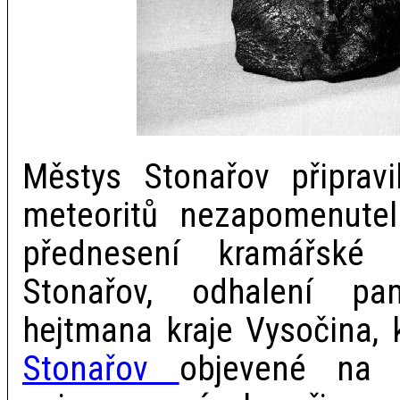
Městys Stonařov připravi
meteoritů nezapomenuteln
přednesení kramářské
Stonařov, odhalení pa
hejtmana kraje Vysočina, 
Stonařov
objevené na 