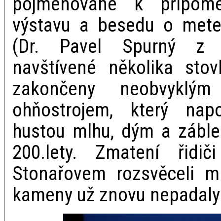
pojmenované k připomen
výstavu a besedu o mete
(Dr. Pavel Spurný z O
navštívené několika stov
zakončeny neobvyklý
ohňostrojem, který napo
hustou mlhu, dým a zábles
200.lety. Zmatení řidi
Stonařovem rozsvěceli ml
kameny už znovu nepadaly 