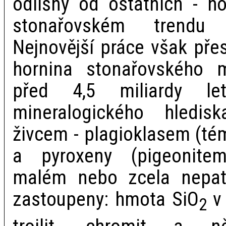
odlišný od ostatních - ho
stonařovském trendu 
Nejnovější práce však přes
hornina stonařovského me
před 4,5 miliardy le
mineralogického hledis
živcem - plagioklasem (té
a pyroxeny (pigeonite
malém nebo zcela nepat
zastoupeny: hmota SiO
v 
2