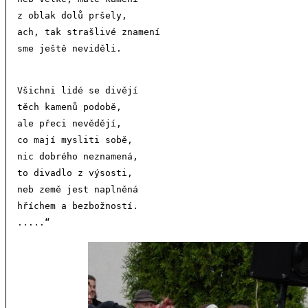
z oblak dolů pršely,

ach, tak strašlivé znamení

Všichni lidé se divějí

těch kamenů podobě,

ale přeci nevědějí,

co mají mysliti sobě,

nic dobrého neznamená,

to divadlo z výsosti,

neb země jest naplněná

hříchem a bezbožností.
