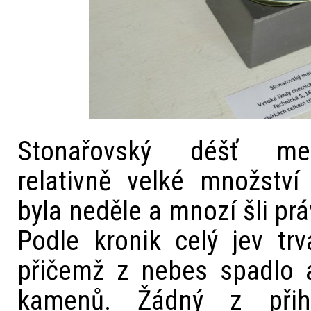
Stonařovský déšť met
relativně velké množství
byla neděle a mnozí šli pr
Podle kronik celý jev trv
přičemž z nebes spadlo 
kamenů. Žádný z přihlí