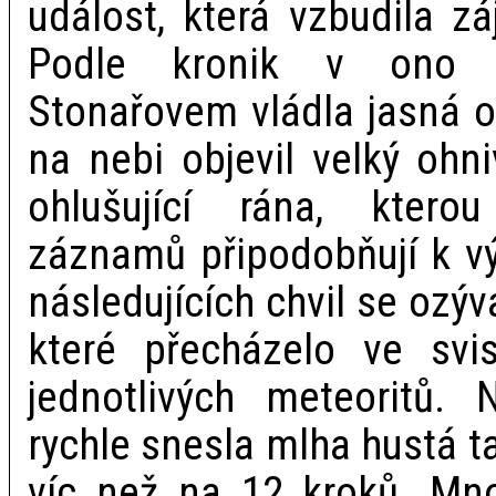
událost, která vzbudila z
Podle kronik v ono 
Stonařovem vládla jasná o
na nebi objevil velký ohn
ohlušující rána, ktero
záznamů připodobňují k vý
následujících chvil se ozýv
které přecházelo ve svis
jednotlivých meteoritů. 
rychle snesla mlha hustá ta
víc než na 12 kroků. Mno