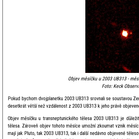
Objev měsíčku u 2003 UB313 - měsí
Foto: Keck Observ
Pokud bychom dvojplanetku 2003 UB313 srovnali se soustavou Zem
desetkrát větší než vzdálenost z 2003 UB313 k jeho právě objevené
Objev měsíčku u transneptunického tělesa 2003 UB313 je důleži
tělesa. Zároveň objev tohoto měsíce umožní zkoumat vznik měsíců u
mají jak Pluto, tak 2003 UB313, tak i další nedávno objevené těles