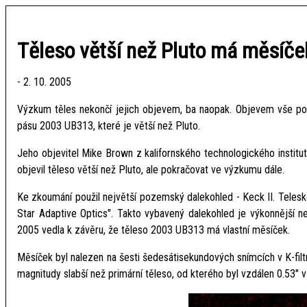
Těleso větší než Pluto má měsíče
- 2. 10. 2005
Výzkum těles nekončí jejich objevem, ba naopak. Objevem vše pou
pásu 2003 UB313, které je větší než Pluto.
Jeho objevitel Mike Brown z kalifornského technologického institut
objevil těleso větší než Pluto, ale pokračovat ve výzkumu dále.
Ke zkoumání použil největší pozemský dalekohled - Keck II. Telesk
Star Adaptive Optics". Takto vybavený dalekohled je výkonnější n
2005 vedla k závěru, že těleso 2003 UB313 má vlastní měsíček.
Měsíček byl nalezen na šesti šedesátisekundových snímcích v K-filtru 
magnitudy slabší než primární těleso, od kterého byl vzdálen 0.53" 