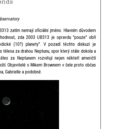
bservatory
B313 zatím nemají oficiální jméno. Hlavním důvodem
dohodnout, zda 2003 UB313 je opravdu "pouze" obří
vdické (10?) planety". V pozadí těchto diskuzí je
o tělesa za drahou Neptunu, spor který stále dokola a
ěles za Neptunem rozviřují nejen někteří američtí
opští. Objevitelé s Mikem Brownem v čele proto občas
a, Gabrielle a podobně.