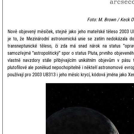
Foto: M. Brown / Keck O
Nově objevený měsíček, stejně jako jeho mateřské těleso 2003 U
je to, že Mezinárodní astronomická unie se zatím nedokázala 
transneptunické těleso, či zda má snad nárok na status "opra
samozřejmě "astropolitický" spor o status Pluta, prvního objevenéh
vlastně navzdory stále přibývajícím unikátním objevům v pásu t
plutofilové ale poněkud nepochopitelně i někteří astronomové evr
používají pro 2003 UB313 i jeho měsíc krycí, kódová jména jako Xen