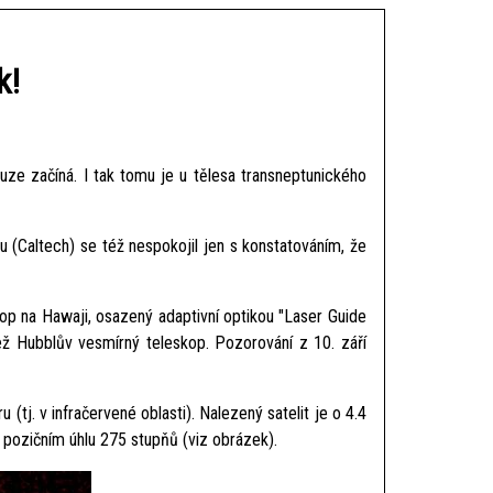
k!
ze začíná. I tak tomu je u tělesa transneptunického
u (Caltech) se též nespokojil jen s konstatováním, že
op na Hawaji, osazený adaptivní optikou "Laser Guide
ež Hubblův vesmírný teleskop. Pozorování z 10. září
(tj. v infračervené oblasti). Nalezený satelit je o 4.4
v pozičním úhlu 275 stupňů (viz obrázek).