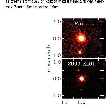
se zřejmě zformovaly při kolizích mezi transneptunickými tělesy,
mezi Zemí a tělesem velikostí Marsu.