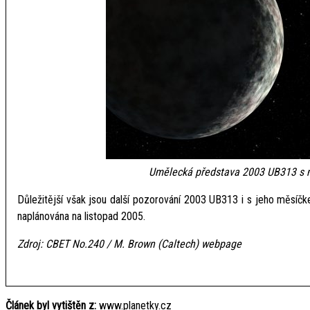
Umělecká představa 2003 UB313 s m
Důležitější však jsou další pozorování 2003 UB313 i s jeho měsí
naplánována na listopad 2005.
Zdroj: CBET No.240 / M. Brown (Caltech) webpage
Článek byl vytištěn z:
www.planetky.cz