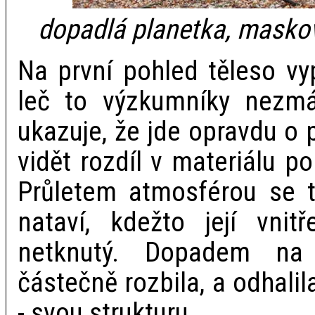
dopadlá planetka, masko
Na první pohled těleso v
leč to výzkumníky nezmát
ukazuje, že jde opravdu o 
vidět rozdíl v materiálu po
Průletem atmosférou se t
nataví, kdežto její vnit
netknutý. Dopadem na
částečně rozbila, a odhalila
- svou strukturu.