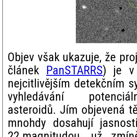
Objev však ukazuje, že pro
článek
PanSTARRS
) je v
nejcitlivějším detekčním
vyhledávání potenciá
asteroidů. Jím objevená tě
mnohdy dosahují jasnos
22.magnitudou, už zmín