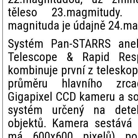
těleso 23.magmitudy. L
magnituda je údajně 24.ma
Systém Pan-STARRS ane
Telescope & Rapid Res
kombinuje první z telesko
průměru hlavního zrca
Gigapixel CCD kameru a so
systém určený na detek
objektů. Kamera sestává
má 600x600 pixelů) pok