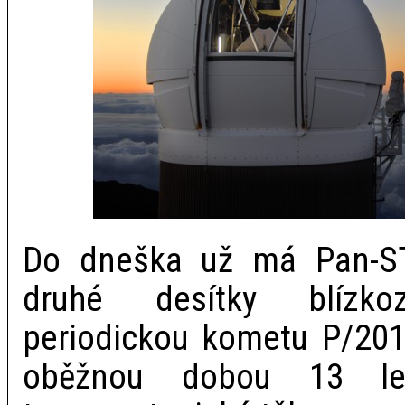
Do dneška už má Pan-S
druhé desítky blízkoz
periodickou kometu P/20
oběžnou dobou 13 le