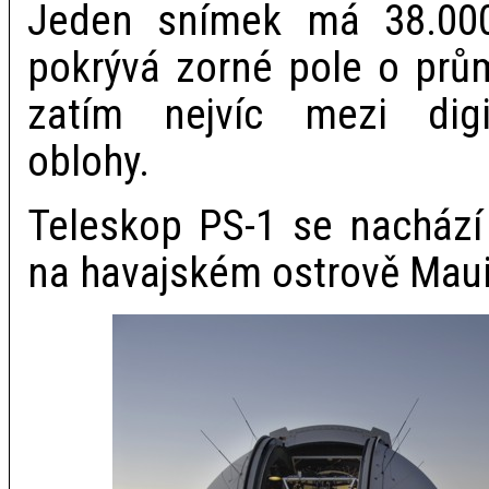
Jeden snímek má 38.000
pokrývá zorné pole o prům
zatím nejvíc mezi digi
oblohy.
Teleskop PS-1 se nachází
na havajském ostrově Maui