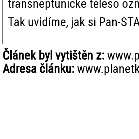
transneptunické těleso oz
Tak uvidíme, jak si Pan-ST
Článek byl vytištěn z:
www.pl
Adresa článku:
www.planetky