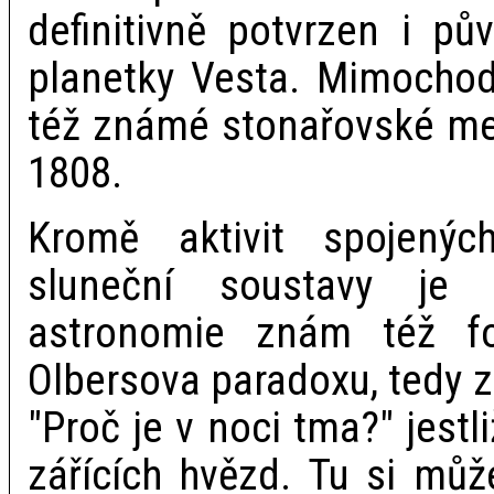
definitivně potvrzen i p
planetky Vesta. Mimochod
též známé stonařovské met
1808.
Kromě aktivit spojený
sluneční soustavy je 
astronomie znám též fo
Olbersova paradoxu, tedy z
"Proč je v noci tma?" jestl
zářících hvězd. Tu si mů