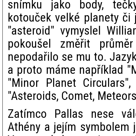
snímku jako body, tečk
kotouček velké planety či
"asteroid" vymyslel Willi
pokoušel změřit průmě
nepodařilo se mu to. Jazy
a proto máme například "M
"Minor Planet Circulars",
"Asteroids, Comet, Meteors
Zatímco Pallas nese vá
Athény a jejím symbolem j