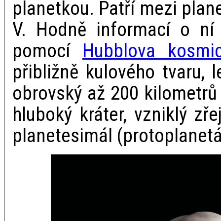
planetkou. Patří mezi plan
V. Hodně informací o ní 
pomocí
Hubblova kosmic
přibližně kulového tvaru, 
obrovský až 200 kilometrů 
hluboký kráter, vzniklý zř
planetesimál (protoplanetár