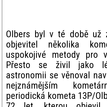
Olbers byl v té době už 
objevitel několika ko
uspokojivé metody pro 
Přesto se živil jako 
astronomii se věnoval nav
nejznámějším kometá
periodická kometa 13P/Ol
72 let, kterou objevi