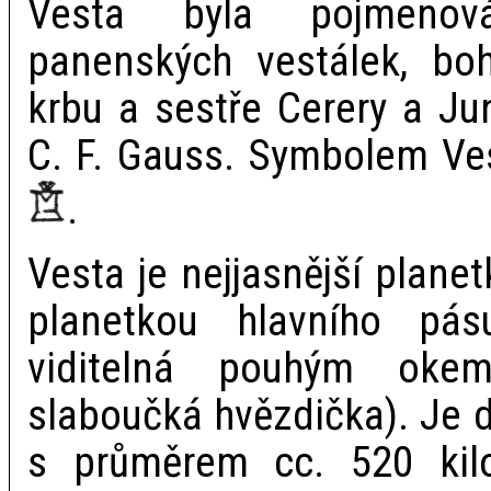
Vesta byla pojmenov
panenských vestálek, bo
krbu a sestře Cerery a Ju
C. F. Gauss. Symbolem Ves
.
Vesta je nejjasnější plane
planetkou hlavního pá
viditelná pouhým oke
slaboučká hvězdička). Je 
s průměrem cc. 520 kilom