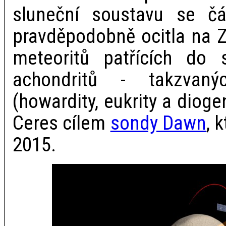
sluneční soustavu se čá
pravděpodobně ocitla na Z
meteoritů patřících do s
achondritů - takzvan
(howardity, eukrity a dioge
Ceres cílem
sondy Dawn
, 
2015.