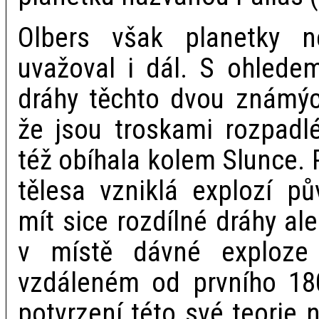
Olbers však planetky n
uvažoval i dál. S ohled
dráhy těchto dvou známýc
že jsou troskami rozpadlé
též obíhala kolem Slunce. 
tělesa vzniklá explozí p
mít sice rozdílné dráhy al
v místě dávné exploz
vzdáleném od prvního 180
potvrzení této své teorie 