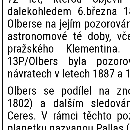
dalekohledem 6.března 
Olberse na jejím pozorován
astronomové té doby, vč
pražského Klementina.
13P/Olbers byla pozoro
návratech v letech 1887 a 
Olbers se podílel na zno
1802) a dalším sledová
Ceres. V rámci těchto poz
planetku nazvanou Pallas (