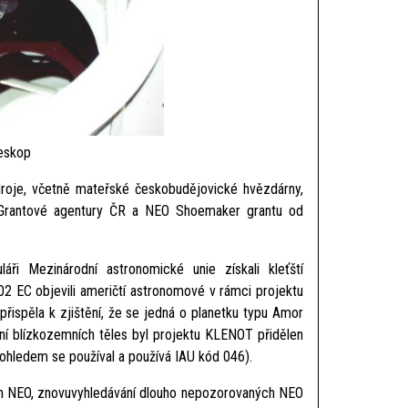
eskop
zdroje, včetně mateřské českobudějovické hvězdárny,
d Grantové agentury ČR a NEO Shoemaker grantu od
áři Mezinárodní astronomické unie získali kleťští
2 EC objevili američtí astronomové v rámci projektu
přispěla k zjištění, že se jedná o planetku typu Amor
ání blízkozemních těles byl projektu KLENOT přidělen
ohledem se používal a používá IAU kód 046).
ých NEO, znovuvyhledávání dlouho nepozorovaných NEO