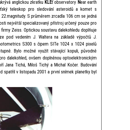
ukrývá anglickou zkratku
KLE
ť observatory
N
ear earth
leťský teleskop pro sledování asteroidů a komet s
do 22.magnitudy. S průměrem zrcadla 106 cm se jedná
sti největší specializovaný přístroj určený pouze pro
firmy Zeiss. Optickou soustavu dalekohledu doplňuje
raze pod vedením J. Waltera na základě výpočtů J.
hotometrics S300 s čipem SITe 1024 x 1024 pixelů
upně. Bylo možné využít stávající kopuli, původně
 pro dalekohled, ovšem doplněnou optoelektronickým
 Jana Tichá, Miloš Tichý a Michal Kočer. Budování
d spatřil v listopadu 2001 a první snímek planetky byl