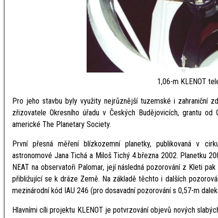
1,06-m KLENOT tel
Pro jeho stavbu byly využity nejrůznější tuzemské i zahraniční 
zřizovatele Okresního úřadu v Českých Budějovicích, grantu o
americké The Planetary Society.
První přesná měření blízkozemní planetky, publikovaná v cirkul
astronomové Jana Tichá a Miloš Tichý 4.března 2002. Planetku 200
NEAT na observatoři Palomar, její následná pozorování z Kleti pak 
přibližující se k dráze Země. Na základě těchto i dalších pozorov
mezinárodní kód IAU 246 (pro dosavadní pozorování s 0,57-m dalek
Hlavními cíli projektu KLENOT je potvrzování objevů nových slab