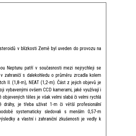
asteroidů v blízkosti Země byl uveden do provozu na
ou Neptunu patří v současnosti mezi nejrychleji se
a v zahraničí s dalekohledu o průměru zrcadla kolem
h II. (1,8-m), NEAT (1,2-m). Část z jejich objevů je
roji vybavenými ovšem CCD kamerami, jaké využívají i
objevených těles je však velmi slabá či velmi rychlá
 dráhy, je třeba užívat 1-m či větší profesionální
uhodobě systematicky sledovali s menším 0,57-m
edky a vlastní i zahraniční zkušenosti je vedly k