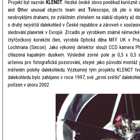
Projekt byl nazván
KLENOT
. Hezké české slovo poněkud kuriózně 
and
O
ther unusual objects team and
T
elescope, čili jde o k
neobvyklými drahami, ze zvláštním zřetelem na slabší objekty až 
o druhý největší dalekohled v České republice a zároveň v současno
sledování planetek v Evropě. Zrcadlo je výrobkem známé německé 
čtyřčočkový korekční člen, vyrobila Optická dílna MFF UK v P
Lochmana (Sincon). Jako výkonný detektor slouží CCD kamera P
chlazená kapalným dusíkem. Výsledné zorné pole je 0,5 x 0,5 st
určenou pro fotografická pozorování, stejně jako původní montáž
měřením polohy dalekohledu. Výzkumný tým projektu KLENOT tvoří
dalekohledu bylo zahájeno v roce 1997, své „první světlo“ dalekohle
pořízen v únoru 2002.