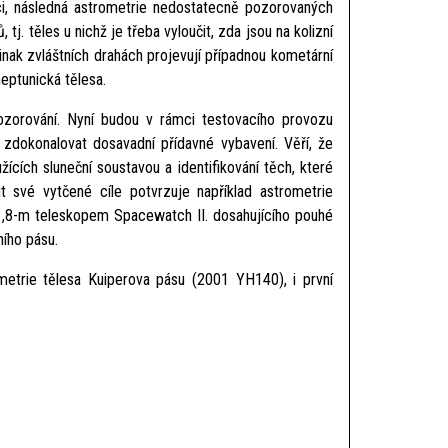
ci, následná astrometrie nedostatecně pozorovaných
j. těles u nichž je třeba vyloučit, zda jsou na kolizní
jinak zvláštních drahách projevují případnou kometární
neptunická tělesa.
pozorování. Nyní budou v rámci testovacího provozu
 zdokonalovat dosavadní přídavné vybavení. Věří, že
cích sluneční soustavou a identifikování těch, které
 své vytčené cíle potvrzuje například astrometrie
,8-m teleskopem Spacewatch II. dosahujícího pouhé
ního pásu.
etrie tělesa Kuiperova pásu (2001 YH140), i první