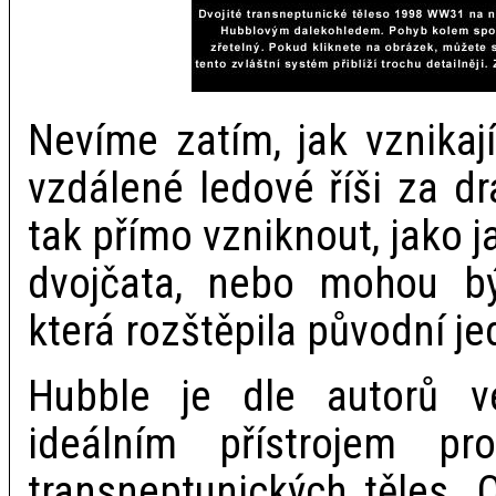
Nevíme zatím, jak vznikaj
vzdálené ledové říši za d
tak přímo vzniknout, jako 
dvojčata, nebo mohou bý
která rozštěpila původní j
Hubble je dle autorů v
ideálním přístrojem pr
transneptunických těles. 