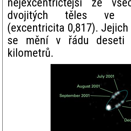
nejexcentričtější ze v
dvojitých těles ve s
(excentricita 0,817). Jeji
se mění v řádu deseti
kilometrů.