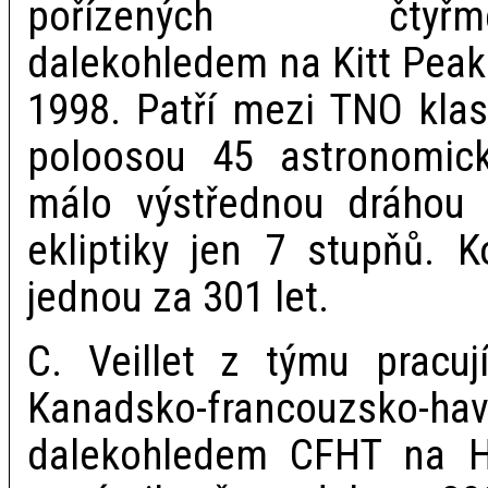
pořízených čtyřme
dalekohledem na Kitt Peak
1998. Patří mezi TNO klas
poloosou 45 astronomick
málo výstřednou dráhou
ekliptiky jen 7 stupňů. 
jednou za 301 let.
C. Veillet z týmu pracuj
Kanadsko-francouzsko-ha
dalekohledem CFHT na H