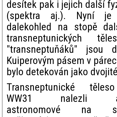
desítek pak i jejich další fy
(spektra aj.). Nyní j
dalekohled na stopě dalš
transneptunických tě
"transneptuňáků" jsou dv
Kuiperovým pásem v párec
bylo detekován jako dvojité
Transneptunické těle
WW31 nalezli ame
astronomové na sn