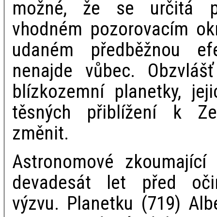
možné, že se určitá p
vhodném pozorovacím ok
udaném předběžnou ef
nenajde vůbec. Obzvlášť
blízkozemní planetky, jej
těsných přiblížení k 
změnit.
Astronomové zkoumající 
devadesát let před oč
výzvu. Planetku (719) Alb