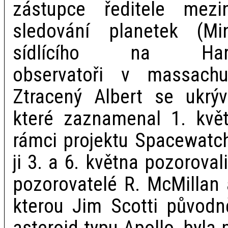
zástupce ředitele mezi
sledování planetek (Mi
sídlícího na Harvar
observatoři v massachu
Ztracený Albert se ukrýv
které zaznamenal 1. květ
rámci projektu Spacewatch
ji 3. a 6. května pozorova
pozorovatelé R. McMillan a
kterou Jim Scotti původn
asteroid typu Apollo, byla