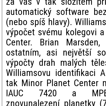
za vás v tak složitém př
automatický software bez
(nebo spíš hlavy). William
výpočet svému kolegovi a 
Center. Brian Marsden,
ostatním, asi největší s
výpočty drah malých těle
Williamsovu identifikaci A
tak Minor Planet Center m
IAUC 7420 a MPEC-
znovunalezení planetky (