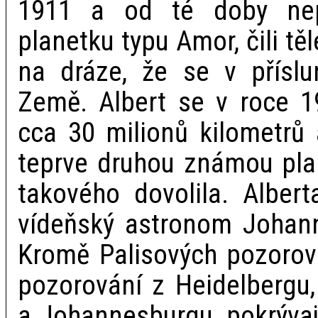
1911 a od té doby nep
planetku typu Amor, čili tě
na dráze, že se v příslun
Země. Albert se v roce 19
cca 30 milionů kilometrů 
teprve druhou známou plan
takového dovolila. Alberta
vídeňský astronom Johann 
Kromě Palisových pozorov
pozorování z Heidelbergu
a Johannesburgu, pokrývaj