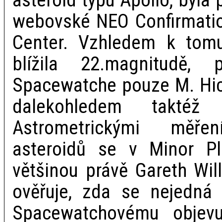
webovské NEO Confirmatio
Center. Vzhledem k tomu,
blížila 22.magnitudě, p
Spacewatche pouze M. Hick
dalekohledem taktéž
Astrometrickými měřen
asteroidů se v Minor Pl
většinou právě Gareth Wil
ověřuje, zda se nejedná
Spacewatchovému objevu