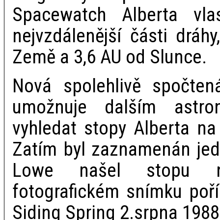
Spacewatch Alberta vla
nejvzdálenější části dráhy
Země a 3,6 AU od Slunce.
Nová spolehlivě spočten
umožnuje dalším astr
vyhledat stopy Alberta na
Zatím byl zaznamenán jed
Lowe našel stopu na
fotografickém snímku poř
Siding Spring 2.srpna 1988