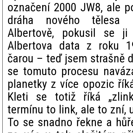
označení 2000 JW8, ale p
dráha nového tělesa 
Albertově, pokusil se 
Albertova data z roku 
čarou – teď jsem strašně d
se tomuto procesu navázá
planetky z více opozic ří
Kleti se totiž říká „zlin
termínu to link, ale to zní
To se snadno řekne a hůř