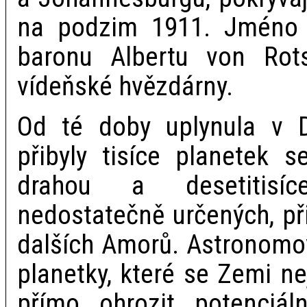
na podzim 1911. Jméno 
baronu Albertu von Rotsc
vídeňské hvězdárny.
Od té doby uplynula v D
přibyly tisíce planetek s
drahou a desetitisí
nedostatečně určených, při
dalších Amorů. Astronomové 
planetky, které se Zemi ne
přímo ohrozit potenciá