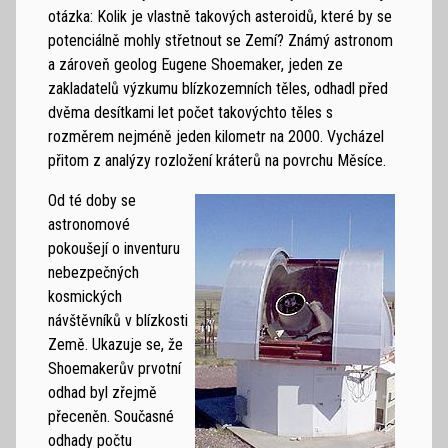
otázka: Kolik je vlastně takových asteroidů, které by se
potenciálně mohly střetnout se Zemí? Známý astronom
a zároveň geolog Eugene Shoemaker, jeden ze
zakladatelů výzkumu blízkozemních těles, odhadl před
dvěma desítkami let počet takovýchto těles s
rozměrem nejméně jeden kilometr na 2000. Vycházel
přitom z analýzy rozložení kráterů na povrchu Měsíce.
Od té doby se
astronomové
pokoušejí o inventuru
nebezpečných
kosmických
návštěvníků v blízkosti
Země. Ukazuje se, že
Shoemakerův prvotní
odhad byl zřejmě
přeceněn. Současné
odhady počtu