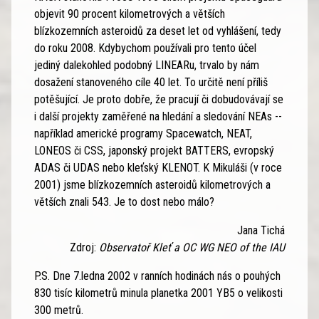
objevit 90 procent kilometrových a větších
blízkozemních asteroidů za deset let od vyhlášení, tedy
do roku 2008. Kdybychom používali pro tento účel
jediný dalekohled podobný LINEARu, trvalo by nám
dosažení stanoveného cíle 40 let. To určitě není příliš
potěšující. Je proto dobře, že pracují či dobudovávají se
i další projekty zaměřené na hledání a sledování NEAs --
například americké programy Spacewatch, NEAT,
LONEOS či CSS, japonský projekt BATTERS, evropský
ADAS či UDAS nebo kleťský KLENOT. K Mikuláši (v roce
2001) jsme blízkozemních asteroidů kilometrových a
větších znali 543. Je to dost nebo málo?
Jana Tichá
Zdroj:
Observatoř Kleť a OC WG NEO of the IAU
P.S. Dne 7.ledna 2002 v ranních hodinách nás o pouhých
830 tisíc kilometrů minula planetka 2001 YB5 o velikosti
300 metrů.