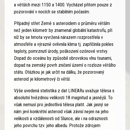
a větších mezi 1150 a 1400. Vycházel přitom pouze z
pozorování v nocích se stabilním počasím.
Případný střet Země s asteroidem o průměru větším
než jeden kilometr by znamenal globální katastrofu, při
níž by se hmota vyvržená nárazem rozprostřela v
atmosféře a výrazně ovlivnila klima tj. zapříčinila pokles
teploty, pomrznutí úrody, poškození ozónové vrstvy.
Dopad do oceánu by způsobil obrovskou vlnu tsunami,
dopad na zemský povrh zničení území o rozloze většího
státu. Otázkou je jak určit na dálku, že pozorovaný
asteroid je kilometrový či větší.
Výše uvedená statistika z dat LINEARu uvažuje tělesa s
absolutní hvězdnou velikosti 18 magnitud a jasnější. To
však nemusí pro jednotlivá tělesa platit. Jak jasný se
nám jeví konkrétní asteroid však závisí nejen na jeho
velikosti a vzdálenosti od Slunce, ale i na odraznosti
jeho povrchu tzv. jeho albedu. Protože zdrojem