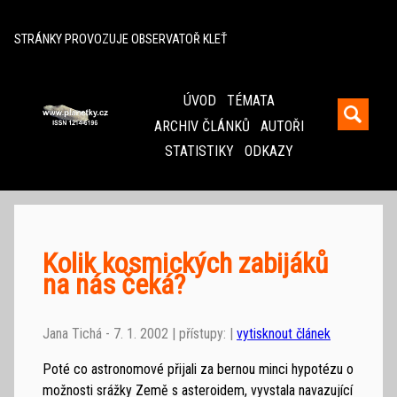
^
STRÁNKY PROVOZUJE OBSERVATOŘ KLEŤ
ÚVOD
TÉMATA
ARCHIV ČLÁNKŮ
AUTOŘI
STATISTIKY
ODKAZY
Kolik kosmických zabijáků
na nás čeká?
Jana Tichá - 7. 1. 2002 | přístupy: |
vytisknout článek
Poté co astronomové přijali za bernou minci hypotézu o
možnosti srážky Země s asteroidem, vyvstala navazující