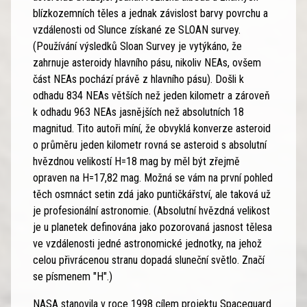
blízkozemních těles a jednak závislost barvy povrchu a
vzdálenosti od Slunce získané ze SLOAN survey.
(Používání výsledků Sloan Survey je vytýkáno, že
zahrnuje asteroidy hlavního pásu, nikoliv NEAs, ovšem
část NEAs pochází právě z hlavního pásu). Došli k
odhadu 834 NEAs větších než jeden kilometr a zároveň
k odhadu 963 NEAs jasnějších než absolutních 18
magnitud. Tito autoři míní, že obvyklá konverze asteroid
o průměru jeden kilometr rovná se asteroid s absolutní
hvězdnou velikostí H=18 mag by měl být zřejmě
opraven na H=17,82 mag. Možná se vám na první pohled
těch osmnáct setin zdá jako puntičkářství, ale taková už
je profesionální astronomie. (Absolutní hvězdná velikost
je u planetek definována jako pozorovaná jasnost tělesa
ve vzdálenosti jedné astronomické jednotky, na jehož
celou přivrácenou stranu dopadá sluneční světlo. Značí
se písmenem "H".)
NASA stanovila v roce 1998 cílem projektu Spaceguard