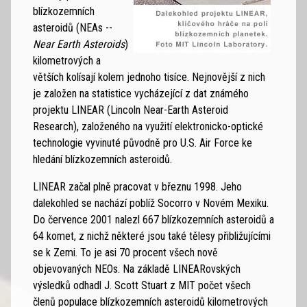
blízkozemních
asteroidů (NEAs --
Near Earth Asteroids
)
kilometrových a
větších kolísají kolem jednoho tisíce. Nejnovější z nich
je založen na statistice vycházející z dat známého
projektu LINEAR (Lincoln Near-Earth Asteroid
Research), založeného na využití elektronicko-optické
technologie vyvinuté původně pro U.S. Air Force ke
hledání blízkozemních asteroidů.
LINEAR začal plně pracovat v březnu 1998. Jeho
dalekohled se nachází poblíž Socorro v Novém Mexiku.
Do července 2001 nalezl 667 blízkozemních asteroidů a
64 komet, z nichž některé jsou také tělesy přibližujícími
se k Zemi. To je asi 70 procent všech nově
objevovaných NEOs. Na základě LINEARovských
výsledků odhadl J. Scott Stuart z MIT počet všech
členů populace blízkozemních asteroidů kilometrových