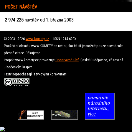
POČET NÁVŠTĚV
2 974 225
návštěv od 1. března 2003
© 2003 - 2026
www.komety.cz
ISSN 1214-620X
Používání obsahu www.KOMETY.cz nebo jeho částí je možné pouze s uvedením
přesné citace. Děkujeme.
Projekt www.komety.cz provozuje
Observatoř Kleť
, České Budějovice, zřizovaná
Jihočeským krajem.
Texty neprocházejí jazykovými korekturami.