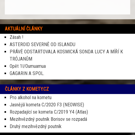
AKTUÁLNÍ ČLÁNKY
Zásah !
ASTEROID SEVERNĚ OD ISLANDU
PRÁVĚ ODSTARTOVALA KOSMICKÁ SONDA LUCY A MÍŘÍ K
TRÓJANŮM
Opět 1I/Oumuamua
GAGARIN A SPOL.
ČLÁNKY Z KOMETY.CZ
Pro alkohol na kometu
Jasnější kometa C/2020 F3 (NEOWISE)
Rozpadající se kometa C/2019 Y4 (Atlas)
Mezihvězdný poutník Borisov se rozpadá
Druhý mezihvězdný poutník