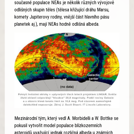
současné populace NEAs je několik různých vývojově
odlišných skupin těles (tělesa křižující dráhu Marsu,
komety Jupiterovy rodiny, vnější část hlavního pásu
planetek aj.), mají NEAs hodně odlišná albeda.
Mezinárodní tým, který vedl A. Morbidelli a W. Bottke se
pokusil vytvořit model populace blízkozemních
asteroidů uvažující jednak rozličná albeda u známých